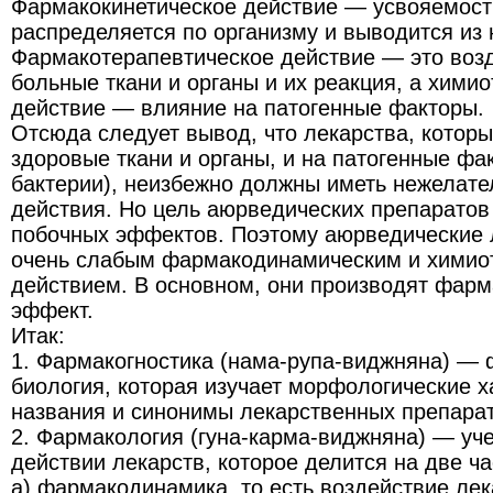
Фармакокинетическое действие — усвояемость 
распределяется по организму и выводится из 
Фармакотерапевтическое действие — это возд
больные ткани и органы и их реакция, а хими
действие — влияние на патогенные факторы.
Отсюда следует вывод, что лекарства, которы
здоровые ткани и органы, и на патогенные фа
бактерии), неизбежно должны иметь нежелат
действия. Но цель аюрведических препарато
побочных эффектов. Поэтому аюрведические 
очень слабым фармакодинамическим и химио
действием. В основном, они производят фарм
эффект.
Итак:
1. Фармакогностика (нама-рупа-виджняна) —
биология, которая изучает морфологические х
названия и синонимы лекарственных препарат
2. Фармакология (гуна-карма-виджняна) — уче
действии лекарств, которое делится на две ча
а) фармакодинамика, то есть воздействие лек