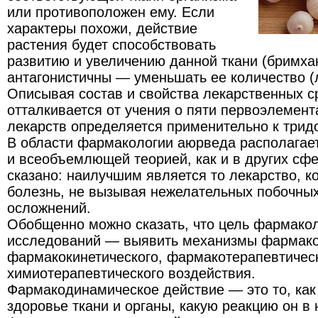
или противоположен ему. Если
характеры похожи, действие
растения будет способствовать
развитию и увеличению данной ткани (бримхан
антагонистичны — уменьшать ее количество (
Описывая состав и свойства лекарственных с
отталкивается от учения о пяти первоэлемент
лекарств определяется применительно к трид
В области фармакологии аюрведа располагае
и всеобъемлющей теорией, как и в других сфе
сказано: наилучшим является то лекарство, к
болезнь, не вызывая нежелательных побочных
осложнений.
Обобщенно можно сказать, что цель фармако
исследований — выявить механизмы фармако
фармакокинетического, фармакотерапевтическ
химиотерапевтического воздействия.
Фармакодинамическое действие — это то, как
здоровье ткани и органы, какую реакцию он в 