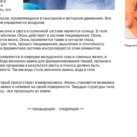
и и
 и
ь, что
а
ьсов, проявляющихся в сенсорном и моторном движениях. Все
м управляются воздухом.
ом огня и света в солнечной системе является солнце. В теле
етаболизм. Огонь действует в системе пищеварения. Огонь
ток мозга. Огонь проявляется также в сетчатке глаза,
тура тела, процесс пищеварения, мышление и способность
Поделит
зм и ферментная система контролируются этим элементом.
роявляется в секреции желудочного сока и слюнных желез, в
 Вода жизненно важна для функционирования тканей, органов и
ие организма в результате рвоты и поноса должно быть
нта. Так как вода столь жизненно важна, вода в теле
оторый присутствует в микрокосмосе. Жизнь становится возможна
 живое и неживое на своей поверхности. Твердые структуры тела
осы - все произошло из земли.
<< предыдущая
следующая >>