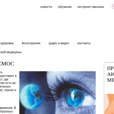
новости
обучение
интернет-магазин
здоровье
йогатерапия
аудио и видео
контакты
ской медицины
СМОС
П
ть
А
уществуют в
М
т, где
во есть во
тельных
е, тканях и
.
движения. В
образных