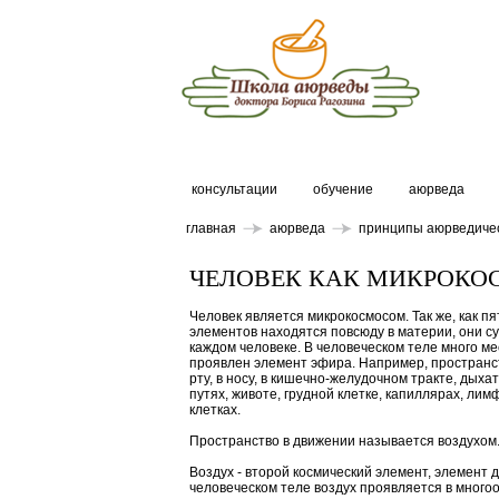
консультации
обучение
аюрведа
главная
аюрведа
принципы аюрведиче
ЧЕЛОВЕК КАК МИКРОКО
Человек является микрокосмосом. Так же, как пя
элементов находятся повсюду в материи, они с
каждом человеке. В человеческом теле много мес
проявлен элемент эфира. Например, пространст
рту, в носу, в кишечно-желудочном тракте, дыха
путях, животе, грудной клетке, капиллярах, лимф
клетках.
Пространство в движении называется воздухом
Воздух - второй космический элемент, элемент 
человеческом теле воздух проявляется в много