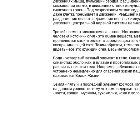
движениях мышц, пульсации сердца, расширени
сокращении легких, в движениях стенок желудка
кишечного тракта. Под микроскопом можно видет
даже клетка пребывает в движении. Реакцией н
раздражение является движение нервных импул
движения центральной нервной системы целико
Третий элемент микрокосмоса - огонь. Источник
человека источник огня - это обмен веществ, м
проявляется как интеллект в сером веществе кле
воспринимающей свет. Таким образом, темпера
видеть - все это функции огня. Весь метаболи
Вода - четвертый важный элемент в теле. Она п
слизистых оболочках, в плазме и протоплазме.
различных систем тела. Например, обезвоживан
устранено немедленно для спасения жизни пацие
называется Водой Жизни.
Земля - пятый и последний элемент космоса, к
на данном уровне, потому что земля держит все
- кости, хрящи, мускулы, сухожилия, кожа и вол