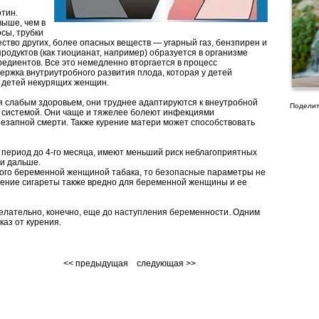
тин.
выше, чем в
осы, трубки
ство других, более опасных веществ — угарный газ, бензпирен и
родуктов (как тиоцианат, например) образуется в организме
редиентов. Все это немедленно вторгается в процесс
ержка внутриутробного развития плода, которая у детей
у детей некурящих женщин.
 слабым здоровьем, они труднее адаптируются к внеутробной
Поделит
 системой. Они чаще и тяжелее болеют инфекциями
езапной смерти. Также курение матери может способствовать
ериод до 4-го месяца, имеют меньший риск неблагоприятных
 и дальше.
емого беременной женщиной табака, то безопасные параметры не
рение сигареты также вредно для беременной женщины и ее
желательно, конечно, еще до наступления беременности. Одним
каз от курения.
<< предыдущая
следующая >>