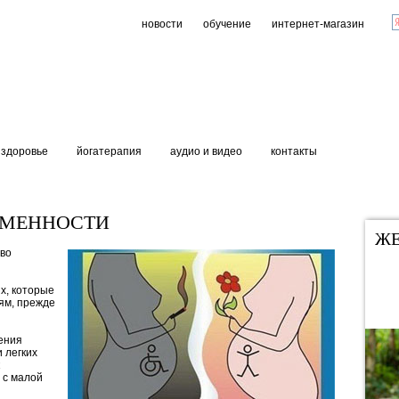
новости
обучение
интернет-магазин
здоровье
йогатерапия
аудио и видео
контакты
ЕМЕННОСТИ
Ж
тво
х, которые
ям, прежде
ения
 легких
 с малой