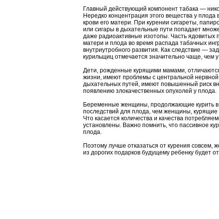
Главный действующий компонент табака — нико
Нередко концентрация этого вещества у плода 
крови его матери. При курении сигареты, папир
или сигары в дыхательные пути попадает множе
даже радиоактивные изотопы. Часть ядовитых п
матери и плода во время распада табачных инг
внутриутробного развития. Как следствие — зад
курильщиц отмечается значительно чаще, чем 
Дети, рожденные курящими мамами, отличаются
жизни, имеют проблемы с центральной нервной
дыхательных путей, имеют повышенный риск вн
появлению злокачественных опухолей у плода.
Беременные женщины, продолжающие курить в п
последствий для плода, чем женщины, курящие
Что касается количества и качества потребля
установлены. Важно помнить, что пассивное ку
плода.
Поэтому лучше отказаться от курения совсем, 
из дорогих подарков будущему ребенку будет от