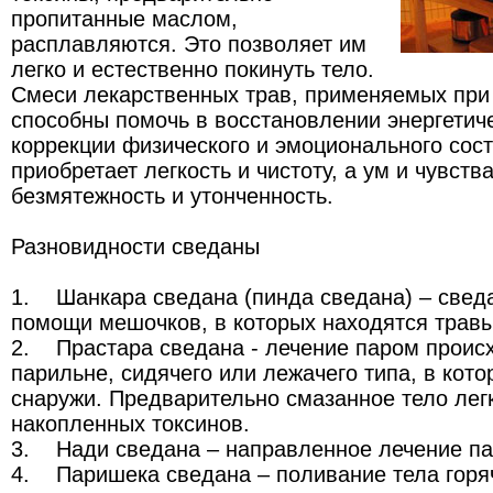
пропитанные маслом,
расплавляются. Это позволяет им
легко и естественно покинуть тело.
Смеси лекарственных трав, применяемых при
способны помочь в восстановлении энергетич
коррекции физического и эмоционального сост
приобретает легкость и чистоту, а ум и чувства
безмятежность и утонченность.
Разновидности cведаны
1. Шанкара сведана (пинда сведана) – свед
помощи мешочков, в которых находятся травы,
2. Прастара сведана - лечение паром происх
парильне, сидячего или лежачего типа, в кото
снаружи. Предварительно смазанное тело лег
накопленных токсинов.
3. Нади сведана – направленное лечение пар
4. Паришека сведана – поливание тела горя