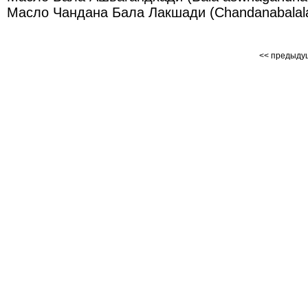
Масло Чандана Бала Лакшади (Chandanabalalak
<< предыд