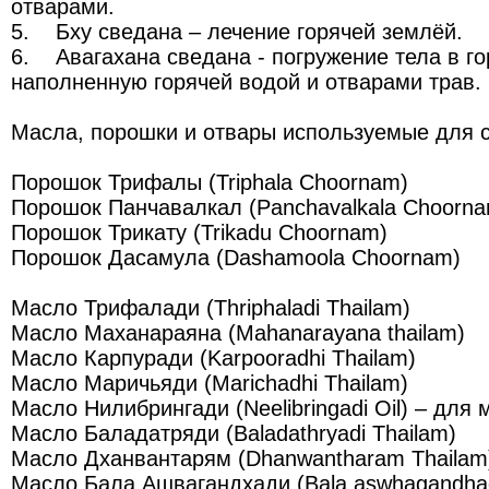
отварами.
5. Бху сведана – лечение горячей землёй.
6. Авагахана сведана - погружение тела в г
наполненную горячей водой и отварами трав.
Масла, порошки и отвары используемые для 
Порошок Трифалы (Triphala Choornam)
Порошок Панчавалкал (Panchavalkala Choorn
Порошок Трикату (Trikadu Choornam)
Порошок Дасамула (Dashamoola Choornam)
Масло Трифалади (Thriphaladi Thailam)
Масло Маханараяна (Mahanarayana thailam)
Масло Карпуради (Karpooradhi Thailam)
Масло Маричьяди (Marichadhi Thailam)
Масло Нилибрингади (Neelibringadi Oil) – для
Масло Баладатряди (Baladathryadi Thailam)
Масло Дханвантарям (Dhanwantharam Thailam
Масло Бала Ашвагандхади (Bala aswhagandhad