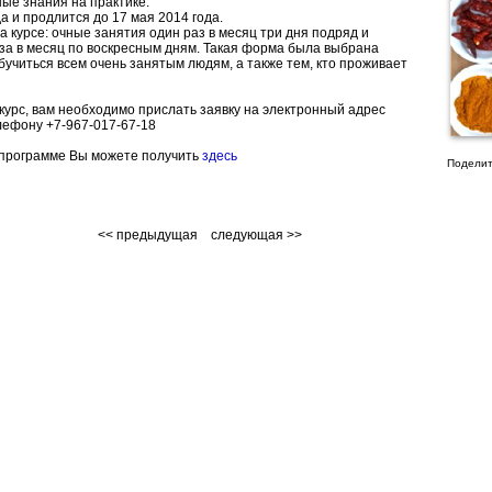
ые знания на практике.
а и продлится до 17 мая 2014 года.
а курсе: очные занятия один раз в месяц три дня подряд и
за в месяц по воскресным дням. Такая форма была выбрана
бучиться всем очень занятым людям, а также тем, кто проживает
 курс, вам необходимо прислать заявку на электронный адрес
елефону +7-967-017-67-18
программе Вы можете получить
здесь
Поделит
<< предыдущая
следующая >>