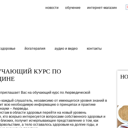
новости
обучение
интернет-магазин
здоровье
йогатерапия
аудио и видео
контакты
БУЧАЮЩИЙ КУРС ПО
НО
ЦИНЕ
 приглашает Вас на обучающий курс по Аюрведической
о каждый слушатель, независимо от имеющегося уровня знаний в
чит всю необходимую информацию о принципах и практике
науки – Аюрведы.
стам в области здоровья перейти на новый уровень
, кто всерьез интересуется вопросами собственного здоровья и
 близких, получит исчерпывающее представление о том, как
довольствие, а тело оставалось здоровым на долгие годы, и