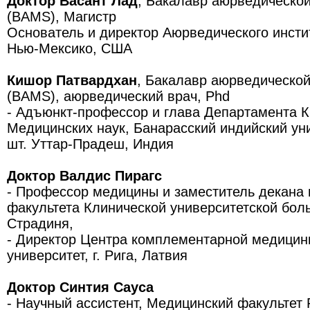
Доктор Васант Лад
, Бакалавр аюрведическо
(BAMS), Магистр
Основатель и директор Аюрведического институ
Нью-Мексико, США
Кишор Патвардхан
, Бакалавр аюрведической
(BAMS), аюрведический врач, Phd
- Адъюнкт-профессор и глава Департамента К
Медицинских наук, Банарасский индийский уни
шт. Уттар-Прадеш, Индия
Доктор Валдис Пирагс
- Профессор медицины и заместитель декана
факультета Клинической университетской бол
Страдиня,
- Директор Центра комплементарной медицин
университет, г. Рига, Латвия
Доктор Синтия Сауса
- Научный ассистент, Медицинский факультет 