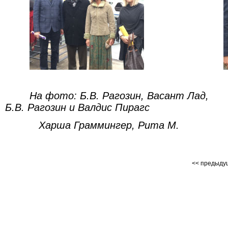
На фото: Б.В. Рагозин, Васан
Б.В. Рагозин и Валдис Пирагс
Харша Граммингер, Рита М.
<< предыд