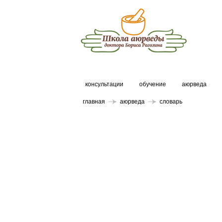
консультации
обучение
аюрведа
главная
аюрведа
словарь