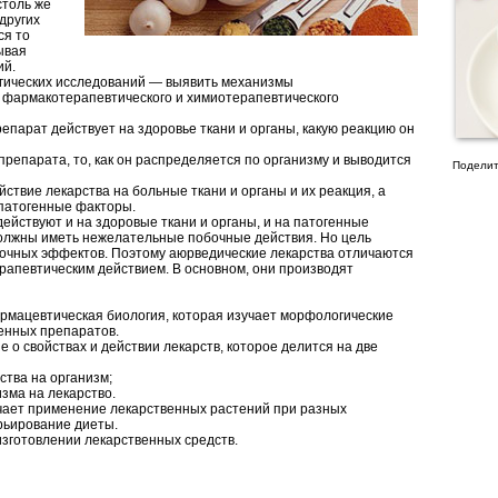
столь же
других
ся то
ывая
ий.
гических исследований — выявить механизмы
 фармакотерапевтического и химиотерапевтического
епарат действует на здоровье ткани и органы, какую реакцию он
репарата, то, как он распределяется по организму и выводится
Поделит
ствие лекарства на больные ткани и органы и их реакция, а
патогенные факторы.
действуют и на здоровые ткани и органы, и на патогенные
должны иметь нежелательные побочные действия. Но цель
очных эффектов. Поэтому аюрведические лекарства отличаются
апевтическим действием. В основном, они производят
армацевтическая биология, которая изучает морфологические
енных препаратов.
е о свойствах и действии лекарств, которое делится на две
ства на организм;
изма на лекарство.
учает применение лекарственных растений при разных
рьирование диеты.
изготовлении лекарственных средств.