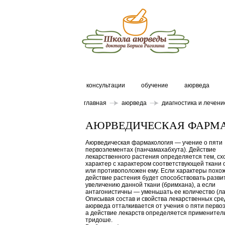
консультации
обучение
аюрведа
главная
аюрведа
диагностика и лечени
АЮРВЕДИЧЕСКАЯ ФАРМ
Аюрведическая фармакология — учение о пяти
первоэлементах (панчамахабхута). Действие
лекарственного растения определяется тем, сх
характер с характером соответствующей ткани 
или противоположен ему. Если характеры похож
действие растения будет способствовать разви
увеличению данной ткани (бримхана), а если
антагонистичны — уменьшать ее количество (ла
Описывая состав и свойства лекарственных сре
аюрведа отталкивается от учения о пяти перво
а действие лекарств определяется применитель
тридоше.