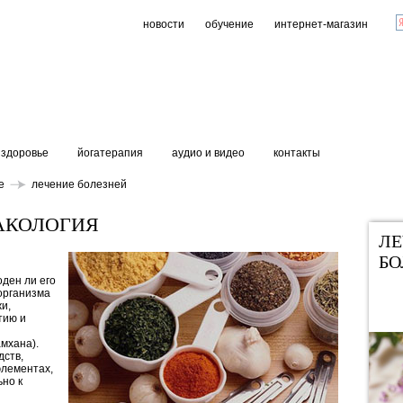
новости
обучение
интернет-магазин
здоровье
йогатерапия
аудио и видео
контакты
е
лечение болезней
АКОЛОГИЯ
ЛЕ
БО
оден ли его
организма
и,
тию и
мхана).
дств,
элементах,
но к