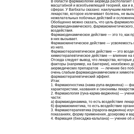
В области фармакологии аюрведа располагает 
масштабной и всеобъемлющей теорией, как и в 
сферах. У Вагбхаты сказано: наилучшим являет
лекарство, которое излечивает болезнь, не выз
нежелательных побочных действий и осложнен
Обобщенно можно сказать, что цель фармаколо
фармакодинамического, фармакокинетического,
воздействия.
Фармакодинамическое действие — это то, как пр
в них вызывает.
Фармакокинетическое действие — усвояемость п
из него.
Фармакотерапевтическое действие — это воздей
химиотерапевтическое действие — влияние на 
Отсюда следует вывод, что лекарства, которые 
факторы (например, на бактерии), неизбежно 
аюрведических препаратов — лечение без поб
очень слабым фармакодинамическим и химиотер
фармакотерапевтический эффект.
Итак:
1. Фармакогностика (нама-рупа-виджняна) — ф
характеристики, названия и синонимы лекарств
2. Фармакология (гуна-карма-виджняна) — учени
части:
а) фармакодинамика, то есть воздействие лекар
6) фармакокинетика, то есть воздействие орган
3. Фармакотерапевтика (прарога-виджняна) из
показаниях, форму применения, дозировку и ва
4. Фармация (бхесаджа-кальпана) — учение об 