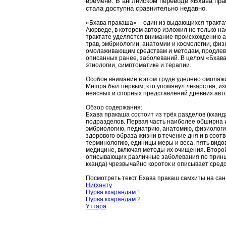
времени. В английском переводе «Бхава пр
стала доступна сравнительно недавно.
«Бхава пракаша» – один из выдающихся тракта
Аюрведе, в котором автор изложил не только на
трактате уделяется внимание происхождению а
трав, эмбриологии, анатомии и космологии, физ
омолаживающим средствам и методам, продлева
описанных ранее, заболеваний. В целом «Бхава
этиологии, симптоматике и терапии.
Особое внимание в этом труде уделено омолаж
Мишра был первым, кто упомянул лекарства, из
неясных и спорных представлений древних авт
Обзор содержания:
Бхава пракаша состоит из трёх разделов (кханд
подразделов. Первая часть наиболее обширна 
эмбриологию, педиатрию, анатомию, физиологи
здорового образа жизни в течение дня и в соот
терминологию, единицы меры и веса, пять видо
медицине, включая методы их очищения. Второй
описывающих различные заболевания по принци
кханда) чрезвычайно короток и описывает сре
Посмотреть текст Бхава пракаш самхиты на сан
Нигханту
Пурва кхарандам 1
Пурва кхарандам 2
Уттара