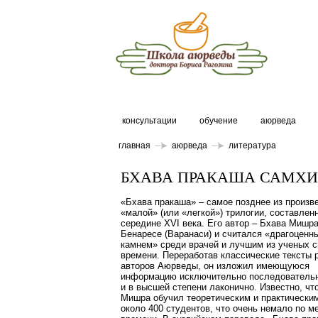
консультации
обучение
аюрведа
главная
аюрведа
литература
БХАВА ПРАКАША САМХИ
«Бхава пракаша» – самое позднее из произв
«малой» (или «легкой») трилогии, составлен
середине XVI века. Его автор – Бхава Мишра
Бенаресе (Варанаси) и считался «драгоценн
камнем» среди врачей и лучшим из ученых с
времени. Переработав классические тексты 
авторов Аюрведы, он изложил имеющуюся
информацию исключительно последовательн
и в высшей степени лаконично. Известно, чт
Мишра обучил теоретическим и практически
около 400 студентов, что очень немало по м