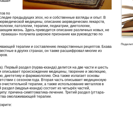
акаша»
тов по
следие предыдущих эпох, но и собственные взгляды и опыт. В
юрведической медицины, описанию аюрведических лекарств,
иологии, патологии, терапии, педиатрии, диетологии,
ющим жизнь. Здесь приводится описание различных новых, не
 пракаша» получила широкое признание как руководство по
Поделит
ивающей терапии и составлению лекарственных рецептов. Бхава
вестные в других странах, он также расшифровал многие из
оров.
а). Первый раздел (пурва-кханда) делится на две части и шесть
и описывает происхождение медицины, творение и эволюцию,
ю, диететику и фармакологию. Она также излагает основы
ветствии с сезоном года. Вторая часть описывает медицинскую
в очистительной терапии, а также использование металлов в
 раздел (мадхья-кханда) состоит из четырёх частей,
пу: причина-симптоматика-лечение. Третий раздел (уттара-
дства омолаживающей терапии.
скрите: