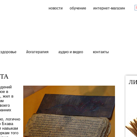
новости
обучение
интернет-магазин
здоровье
йогатерапия
аудио и видео
контакты
ТА
ЛИ
едений
ное в
, жил в
ым
воего
ранних
о, логично
о Бхава
м навыкам
еркам того