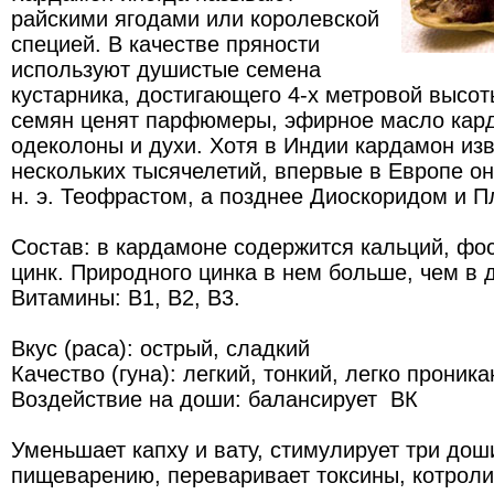
райскими ягодами или королевской
специей. В качестве пряности
используют душистые семена
кустарника, достигающего 4-х метровой высо
семян ценят парфюмеры, эфирное масло кар
одеколоны и духи. Хотя в Индии кардамон изв
нескольких тысячелетий, впервые в Европе он
н. э. Теофрастом, а позднее Диоскоридом и П
Состав: в кардамоне содержится кальций, фос
цинк. Природного цинка в нем больше, чем в д
Витамины: В1, В2, В3.
Вкус (раса): острый, сладкий
Качество (гуна): легкий, тонкий, легко прони
Воздействие на доши: балансирует ВК
Уменьшает капху и вату, стимулирует три дош
пищеварению, переваривает токсины, котролир