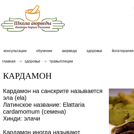
консультации
обучение
аюрведа
здоровье
йогатерапия
главная
здоровье
травы/специи
КАРДАМОН
Кардамон на санскрите называется
эла (ela)
Латинское название: Elattaria
cardamomum (семена)
Хинди: элачи
Кардамон иногда называют