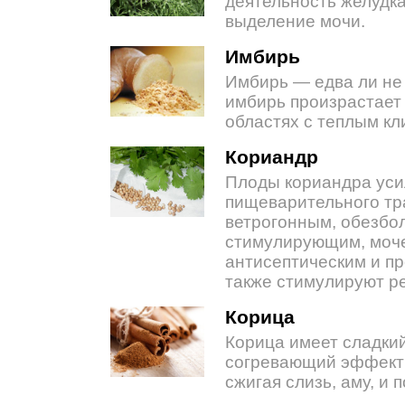
деятельность желудка
выделение мочи.
Имбирь
Имбирь — едва ли не 
имбирь произрастает 
областях с теплым кл
Кориандр
Плоды кориандра уси
пищеварительного тр
ветрогонным, обезбо
стимулирующим, моч
антисептическим и п
также стимулируют р
Корица
Корица имеет сладкий
согревающий эффект н
сжигая слизь, аму, и 