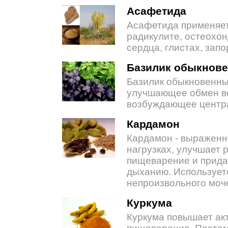
Асафетида
Асафетида применяет
радикулите, остеохон
сердца, глистах, запо
Базилик обыкнов
Базилик обыкновенны
улучшающее обмен ве
возбуждающее центра
Кардамон
Кардамон - выраженн
нагрузках, улучшает
пищеварение и прида
дыханию. Используетс
непроизвольного моч
Куркума
Куркума повышает ак