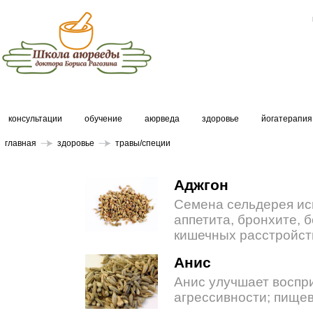
консультации
обучение
аюрведа
здоровье
йогатерапия
главная
здоровье
травы/специи
Аджгон
Семена сельдерея ис
аппетита, бронхите, б
кишечных расстройст
Анис
Анис улучшает воспри
агрессивности; пище