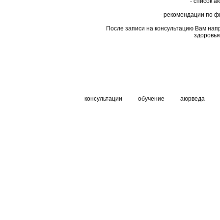
- список 
- рекомендации по ф
После записи на консультацию Вам нап
здоровья
консультации
обучение
аюрведа