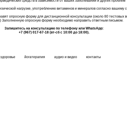
аюрведических средств в зависимости от ваших заболеваний и других проблем
изической нагрузке, употреблению витаминов и минералов согласно вашему 
равят опросную форму для дистанционной консультации (около 80 тестовых 
) Заполненную опросную форму необходимо направить ответным письмом.
Запишитесь на консультацию по телефону или WhatsApp:
+7 (967) 017-67-18 (вт-сб с 10:00 до 18:00).
здоровье
йогатерапия
аудио и видео
контакты