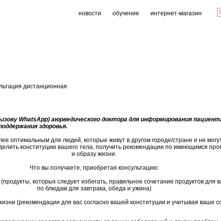
новости
обучение
интернет-магазин
льтация дистанционная
ызову WhatsApp) аюрведического доктора для информирования пациент
поддержания здоровья.
е оптимальным для людей, которые живут в другом городе/стране и не могут
делить конституцию вашего тела, получить рекомендации по имеющимся про
и образу жизни.
Что вы получаете, приобретая консультацию:
(продукты, которых следует избегать, правильное сочетание продуктов для 
по блюдам для завтрака, обеда и ужина)
жизни (рекомендации для вас согласно вашей конституции и учитывая ваше с