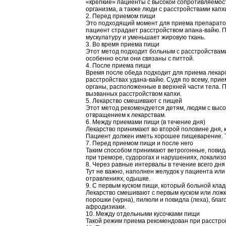
«крепкие» пациенты с высокой сопротивляемос
организма, а также люди с расстройствами капх
2. Перед приемом пищи
Это подходящий момент для приема препарато
пациент страдает расстройством апана-вайю. 
мускулатуру и уменьшает жировую ткань.
3. Во время приема пищи
Этот метод подходит больным с расстройствам
особенно если они связаны с питтой.
4. После приема пищи
Время после обеда подходит для приема лекарс
расстройствах удана‑вайю. Судя по всему, прие
органы, расположенные в верхней части тела. 
вызванных расстройством капхи.
5. Лекарство смешивают с пищей
Этот метод рекомендуется детям, людям с высо
отвращением к лекарствам.
6. Между приемами пищи (в течение дня)
Лекарство принимают во второй половине дня, к
Пациент должен иметь хорошее пищеварение. Т
7. Перед приемом пищи и после него
Таким способом принимают ветрогонные, повидл
при треморе, судорогах и нарушениях, локализ
8. Через равные интервалы в течение всего дня
Тут не важно, наполнен желудок у пациента или 
отравлениях, одышке.
9. С первым куском пищи, который больной клад
Лекарство смешивают с первым куском или ложк
порошки (чурна), пилюли и повидла (леха), бла
афродизиаки.
10. Между отдельными кусочками пищи
Такой режим приема рекомендован при расстро