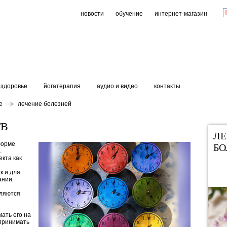
новости
обучение
интернет-магазин
здоровье
йогатерапия
аудио и видео
контакты
е
лечение болезней
ТВ
ЛЕ
форме
БО
.
кта как
к и для
ании
сляются
мать его на
 принимать