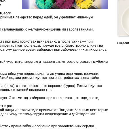
тью
и.
в, если
Принимая лекарство перед едой, он укрепляет кишечную
и самана-вайю, с желудочно-кишечными заболеваниями,
тв при расстройствах вьяна-вайю, а после ужина — при
Поделит
м препаратов после еды, прежде всего, благотворно влияет на
Поэтому данное время выбирают при заболеваниях этих органов,
кой чувствительностью и пациентам, которые страдают глубоким
огда обед уже переварился, а до ужина еще много времени.
акой подход рекомендуется при расстройствах вьяна-вайю.
а (леха), а также некоторые порошки (чурна). Рекомендуется
ованных в нижней половине тела.
пуст. Этот метод выбирают при кашле, икоте, жажде, рвоте,
ет в рот
ой пищи и в таком виде принимают. Так дают больным некоторые
годаря чему те стимулируют пищеварение и действуют как
йствах прана-вайю и особенно при заболеваниях сердца.