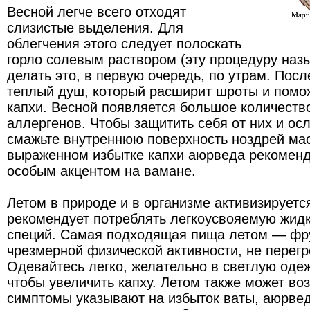
Весной легче всего отходят
слизистые выделения. Для
облегчения этого следует полоскать
горло солевым раствором (эту процедуру наз
делать это, в первую очередь, по утрам. Посл
теплый душ, который расширит шроты и помож
капхи. Весной появляется большое количеств
аллергенов. Чтобы защитить себя от них и осл
смажьте внутреннюю поверхность ноздрей мас
выраженном избытке капхи аюрведа рекоменд
особым акцентом на вамане.
Летом в природе и в организме активизируетс
рекомендует потреблять легкоусвояемую жид
специй. Самая подходящая пища летом — фру
чрезмерной физической активности, не перегр
Одевайтесь легко, желательно в светлую оде
чтобы увеличить капху. Летом также может во
симптомы указывают на избыток ваты, аюрве