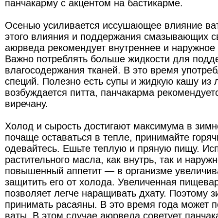
панчакарму с акцентом на бастикарме.
Осенью усиливается иссушающее влияние ва
этого влияния и поддержания смазывающих с
аюрведа рекомендует внутреннее и наружное
Важно потреблять больше жидкости для подд
влагосодержания тканей. В это время употре
специй. Полезно есть супы и жидкую кашу из
возбуждается питта, панчакарма рекомендуетс
виречану.
Холод и сырость достигают максимума в зимн
почаще оставаться в тепле, принимайте горяч
одевайтесь. Ешьте теплую и пряную пищу. Ис
растительного масла, как внутрь, так и наруж
повышенный аппетит — в организме увеличива
защитить его от холода. Увеличенная пищева
позволяет легче наращивать дхату. Поэтому 
принимать расаяны. В это время года может п
ваты. В этом случае аюрведа советует панчак