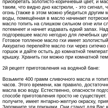
приобретать золотисто-коричневый цвет, и ма
таким, что видно дно кастрюли, - это сигнал,
огонь (также в этом можно убедиться другим 
воды, помещённая в масло начинает потрескив
масло топить на слишком сильном огне или с
потемнеет и начнет издавать едкий запах. Над
подгоревшее масло негодно для лечебных це
Готовое топленое масло гхи имеет золотистый
Аккуратно перелейте масло гхи через ситечко
горшок и дайте остыть до комнатной температ
крышку. Хранить гхи можно при комнатной тем
2й рецепт приготовления на водяной бане:
Возьмите 400 грамм сливочного масла и топите
часов. Этого времени, как правило, достаточн
масла всю воду. Естественно, опасности подг
способе приготовления просто не существует.
получите, имеет янтарно-желтую окраску, прия
Запомните эти признаки. Они станут для Вас 