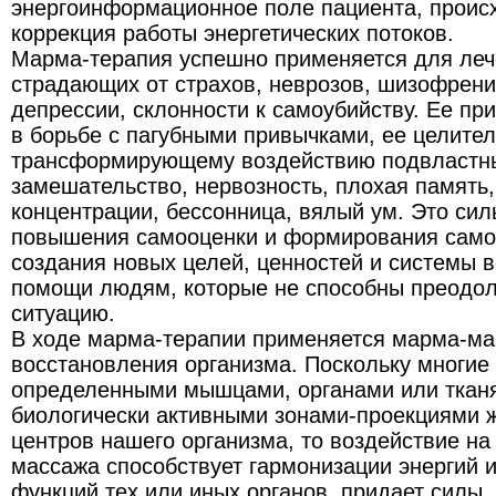
энергоинформационное поле пациента, происх
коррекция работы энергетических потоков.
Марма-терапия успешно применяется для леч
страдающих от страхов, неврозов, шизофрени
депрессии, склонности к самоубийству. Ее п
в борьбе с пагубными привычками, ее целите
трансформирующему воздействию подвластны 
замешательство, нервозность, плохая память,
концентрации, бессонница, вялый ум. Это си
повышения самооценки и формирования само
создания новых целей, ценностей и системы в
помощи людям, которые не способны преодо
ситуацию.
В ходе марма-терапии применяется марма-ма
восстановления организма. Поскольку многие
определенными мышцами, органами или ткан
биологически активными зонами-проекциями 
центров нашего организма, то воздействие на
массажа способствует гармонизации энергий 
функций тех или иных органов, придает силы,