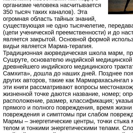
организме человека насчитывается
350 тысяч таких каналов). Эта
огромная область тайных знаний,
существующая не одно тысячелетие, передав
(цепи ученической преемственности) и до на
является закрытой. Основной формой исполь
видьи является Марма-терапия.
Традиционная аюрведическая школа марм, п
Сушруте, основателю индийской медицинской
древнейшего индийского медицинского тракта
Самхита», дошла до наших дней. Позднее по
других авторов, такие как Мармарахасьянгал
эти книги рассматривают вопросы местонахо
жизненной точке даются название, номер; оп
расположение, размер, классификация; указы
прямого и полного повреждения, время жизни 
повреждения и симптомы при слабом поврежд
Мармы – энергетические центры, точки стыка
телом и тонкими энергетическими телами. Сл