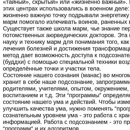
«тайный», скрытый» или «жизненно важный». 
этих центрах использовались в военном деле:
жизненно важную точку подрывали энергетику
марм помогало излечивать воинов, раненных 
Существует также школа марм, чье знание пе
потомственных аюрведических докторов. Эта 
науку и технику марм для понимания того, как
лечения болезней и достижения трансформаци
метод дает возможность доступа к подсознат
(буддхи) с помощью специальной техники воз
определённые точки и участки тела.
Состояние нашего сознания (манас) во многом 
хранит в себе наше подсознание, запрограм
родителями, учителями, опытом, окружением, 
воспитанием и т.д. Эти “программы” определя
состояние нашего ума и действий. Чтобы изме
улучшить качества ума, нужно поменять “прог
сознательным уровнем ума - это работа с хр
информацией. Работа с подсознанием - это п
“программ“ и их алгоритмов.