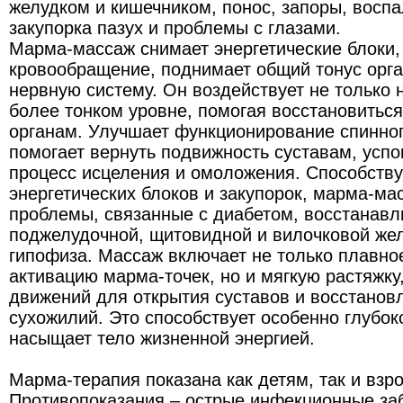
желудком и кишечником, понос, запоры, восп
закупорка пазух и проблемы с глазами.
Марма-массаж снимает энергетические блоки,
кровообращение, поднимает общий тонус орга
нервную систему. Он воздействует не только 
более тонком уровне, помогая восстановитьс
органам. Улучшает функционирование спинного
помогает вернуть подвижность суставам, успо
процесс исцеления и омоложения. Способств
энергетических блоков и закупорок, марма-м
проблемы, связанные с диабетом, восстанавл
поджелудочной, щитовидной и вилочковой жел
гипофиза. Массаж включает не только плавно
активацию марма-точек, но и мягкую растяжку,
движений для открытия суставов и восстанов
сухожилий. Это способствует особенно глубо
насыщает тело жизненной энергией.
Марма-терапия показана как детям, так и взр
Противопоказания – острые инфекционные за