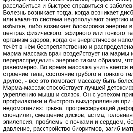
расслабиться и быстрее справиться с заболе
Болезнь возникает тогда, когда возникает дис
или какая-то система недополучают энергию 
избытке, либо возникает блокировка энергии 
центрах физического, эфирного или тонкого т
организм здоров, когда он энергетически напо
течёт в нём беспрепятственно и распределен
марма-массажа врач воздействует на мармы 
перераспределить энергию таким образом, что
равномерно. Во время массажа учитывается 
строение тела, состояние грубого и тонкого те
другое, - все это помогает массажу быть бол
Марма-массаж способствует лучшей детоксифи
укреплению мышц и связок. Он с успехом при
профилактики и быстрого выздоровления при
недомоганиях: грыжа, прогрессирующий дефо
спондилит, смещение дисков, астма, головная
эпилепсия, проблемы с почками и сердцем, бо
давление, расстройство биоритмов, загиб мат