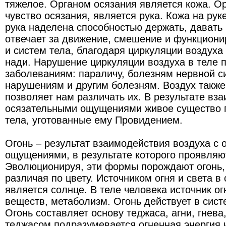
тяжелое. Органом осязания является кожа. 
чувство осязания, является рука. Кожа на рук
рука наделена способностью держать, давать 
отвечает за движение, смешение и функциони
и систем тела, благодаря циркуляции воздуха 
нади. Нарушение циркуляции воздуха в теле 
заболеваниям: параличу, болезням нервной с
нарушениям и другим болезням. Воздух также
позволяет нам различать их. В результате вз
осязательными ощущениями живое существо 
тела, уготованные ему Провидением.
Огонь – результат взаимодействия воздуха с
ощущениями, в результате которого проявля
Эволюционируя, эти формы порождают огонь, 
различая по цвету. Источником огня и света в
является солнце. В теле человека источник ог
веществ, метаболизм. Огонь действует в сис
Огонь составляет основу теджаса, агни, гнева
теджасом подразумевается огненная энергия и