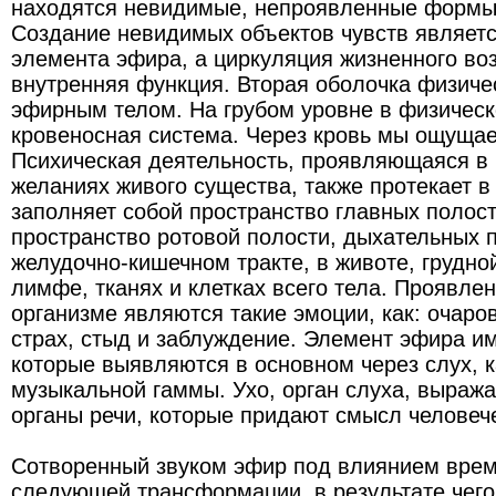
находятся невидимые, непроявленные формы 
Создание невидимых объектов чувств являет
элемента эфира, а циркуляция жизненного возд
внутренняя функция. Вторая оболочка физиче
эфирным телом. На грубом уровне в физическ
кровеносная система. Через кровь мы ощущае
Психическая деятельность, проявляющаяся в
желаниях живого существа, также протекает 
заполняет собой пространство главных полост
пространство ротовой полости, дыхательных п
желудочно-кишечном тракте, в животе, грудной
лимфе, тканях и клетках всего тела. Проявле
организме являются такие эмоции, как: очаро
страх, стыд и заблуждение. Элемент эфира им
которые выявляются в основном через слух, к
музыкальной гаммы. Ухо, орган слуха, выража
органы речи, которые придают смысл человече
Сотворенный звуком эфир под влиянием врем
следующей трансформации, в результате чего