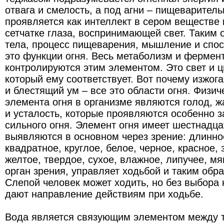
отвага и смелость, а под агни – пищеваритель
проявляется как интеллект в сером веществе к
сетчатке глаза, воспринимающей свет. Таким 
тела, процесс пищеварения, мышление и спос
это функции огня. Весь метаболизм и фермен
контролируются этим элементом. Это свет и цве
который ему соответствует. Вот почему изжога
и блестящий ум – все это области огня. Физи
элемента огня в организме являются голод, ж
и усталость, которые проявляются особенно з
сильного огня. Элемент огня имеет шестнадца
выявляются в основном через зрение: длинное
квадратное, круглое, белое, черное, красное, 
желтое, твердое, сухое, влажное, липучее, мя
орган зрения, управляет ходьбой и таким обра
Слепой человек может ходить, но без выбора 
дают направление действиям при ходьбе.
Вода является связующим элементом между 