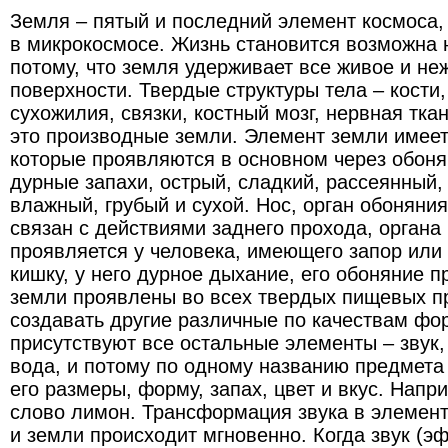
Земля – пятый и последний элемент космоса,
в микрокосмосе. Жизнь становится возможна 
потому, что земля удерживает все живое и не
поверхности. Твердые структуры тела – кости
сухожилия, связки, костный мозг, нервная ткан
это производные земли. Элемент земли имеет
которые проявляются в основном через обоня
дурные запахи, острый, сладкий, рассеянный,
влажный, грубый и сухой. Нос, орган обоняни
связан с действиями заднего прохода, органа
проявляется у человека, имеющего запор или
кишку, у него дурное дыхание, его обоняние 
земли проявлены во всех твердых пищевых пр
создавать другие различные по качествам фо
присутствуют все остальные элементы – звук, 
вода, и потому по одному названию предмета
его размеры, форму, запах, цвет и вкус. Нап
слово лимон. Трансформация звука в элемент
и земли происходит мгновенно. Когда звук (э