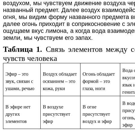
воздухом, мы чувствуем движение воздуха че
названный предмет. Далее воздух взаимодейс
огня, мы видим форму названного предмета в
далее огонь приходит в соприкосновение с э
ощущаем вкус лимона, а когда вода взаимоде
земли, мы чувствуем его запах.
Таблица 1.
Связь элементов между с
чувств человека
Вода 
Эфир – это
Воздух обладает
Огонь обладает
вкусо
звук, связан с
осязанием – это
формой – это
язык 
ушами, речью
кожа, руки
глаза, ноги
генит
В вод
В эфире нет
В воздухе
В огне
прису
других
присутствует
присутствует
огонь
элементов
эфир
воздух и эфир
эфир