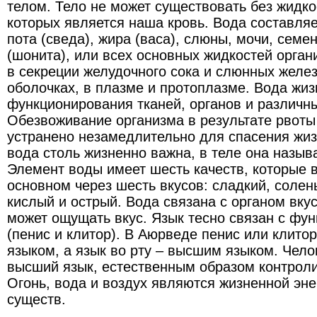
телом. Тело не может существовать без жидко
которых является наша кровь. Вода составляе
пота (сведа), жира (васа), слюны, мочи, семе
(шонита), или всех основных жидкостей орган
в секреции желудочного сока и слюнных желез
оболочках, в плазме и протоплазме. Вода жи
функционирования тканей, органов и различны
Обезвоживание организма в результате рвоты
устранено незамедлительно для спасения жизн
вода столь жизненно важна, в теле она назыв
Элемент воды имеет шесть качеств, которые 
основном через шесть вкусов: сладкий, солен
кислый и острый. Вода связана с органом вкус
может ощущать вкус. Язык тесно связан с фу
(пенис и клитор). В Аюрведе пенис или клито
языком, а язык во рту – высшим языком. Чел
высший язык, естественным образом контроли
Огонь, вода и воздух являются жизненной эн
существ.