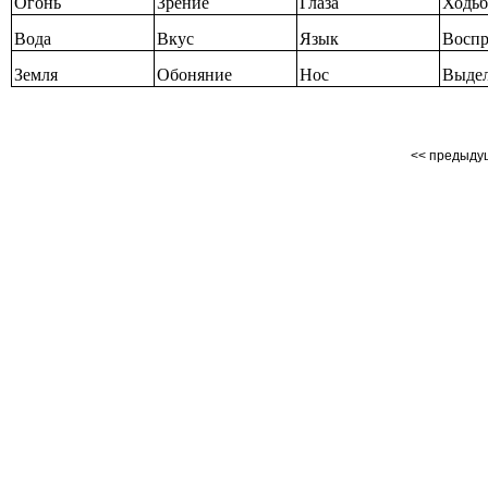
Огонь
Зрение
Глаза
Ходьб
Вода
Вкус
Язык
Воспр
Земля
Обоняние
Нос
Выде
<< предыд