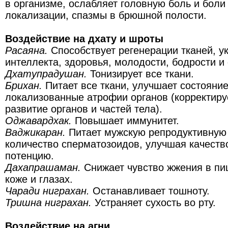
в организме, ослабляет головную боль и боли
локализации, спазмы в брюшной полости.
Воздействие на дхату и шроты
Расаяна.
Способствует регенерации тканей, у
интеллекта, здоровья, молодости, бодрости и
Дхатупрадушан.
Тонизирует все ткани.
Брихан.
Питает все ткани, улучшает состояние
локализованные атрофии органов (корректиру
развитие органов и частей тела).
Оджавардхак.
Повышает иммунитет.
Ваджикаран.
Питает мужскую репродуктивную 
количество сперматозоидов, улучшая качеств
потенцию.
Дахапрашаман.
Снижает чувство жжения в пи
коже и глазах.
Чаради ниграхан.
Останавливает тошноту.
Тришна ниграхан.
Устраняет сухость во рту.
Воздействие на агни