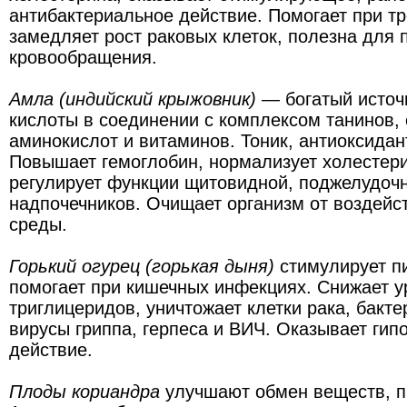
антибактериальное действие. Помогает при тр
замедляет рост раковых клеток, полезна для
кровообращения.
Амла (индийский крыжовник)
— богатый источ
кислоты в соединении с комплексом танинов,
аминокислот и витаминов. Тоник, антиоксидант
Повышает гемоглобин, нормализует холестери
регулирует функции щитовидной, поджелудочн
надпочечников. Очищает организм от воздей
среды.
Горький огурец (горькая дыня)
стимулирует п
помогает при кишечных инфекциях. Снижает у
триглицеридов, уничтожает клетки рака, бактер
вирусы гриппа, герпеса и ВИЧ. Оказывает гип
действие.
Плоды кориандра
улучшают обмен веществ, 