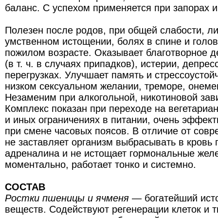
баланс. С успехом применяется при запорах и
Полезен после родов, при общей слабости, ли
умственном истощении, болях в спине и голо
пожилом возрасте. Оказывает благотворное д
(в т. ч. в случаях припадков), истерии, депре
перегрузках. Улучшает память и стрессоустой
низком сексуальном желании, треморе, онеме
Незаменим при алкогольной, никотиновой за
Комплекс показан при переходе на вегетариан
и иных ограничениях в питании, очень эффек
при смене часовых поясов. В отличие от сов
не заставляет организм выбрасывать в кров
адреналина и не истощает гормональные желе
моментально, работает тонко и системно.
СОСТАВ
Ростки пшеницы и ячменя
— богатейший ист
веществ. Содействуют регенерации клеток и т