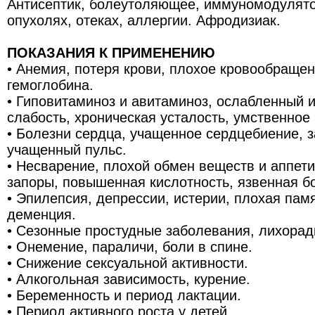
Антисептик, болеутоляющее, иммуномодулято
опухолях, отеках, аллергии. Афродизиак.
ПОКАЗАНИЯ К ПРИМЕНЕНИЮ
• Анемия, потеря крови, плохое кровообращен
гемоглобина.
• Гиповитаминоз и авитаминоз, ослабленный 
слабость, хроническая усталость, умственное
• Болезни сердца, учащенное сердцебиение, 
учащенный пульс.
• Несварение, плохой обмен веществ и аппетит
запоры, повышенная кислотность, язвенная б
• Эпилепсия, депрессии, истерии, плохая памя
деменция.
• Сезонные простудные заболевания, лихорадк
• Онемение, параличи, боли в спине.
• Снижение сексуальной активности.
• Алкогольная зависимость, курение.
• Беременность и период лактации.
• Период активного роста у детей.