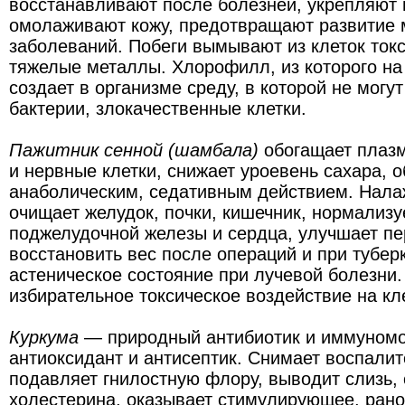
восстанавливают после болезней, укрепляют
омолаживают кожу, предотвращают развитие мн
заболеваний. Побеги вымывают из клеток токс
тяжелые металлы. Хлорофилл, из которого на 
создает в организме среду, в которой не могу
бактерии, злокачественные клетки.
Пажитник сенной (шамбала)
обогащает плазму
и нервные клетки, снижает уроевень сахара, 
анаболическим, седативным действием. Нала
очищает желудок, почки, кишечник, нормализу
поджелудочной железы и сердца, улучшает пе
восстановить вес после операций и при тубер
астеническое состояние при лучевой болезни
избирательное токсическое воздействие на кле
Куркума
— природный антибиотик и иммуномо
антиоксидант и антисептик. Снимает воспали
подавляет гнилостную флору, выводит слизь,
холестерина, оказывает стимулирующее, ран