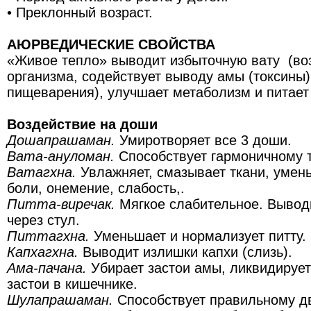
• Преклонный возраст.
АЮРВЕДИЧЕСКИЕ СВОЙСТВА
«Живое тепло» выводит избыточную вату (возд
организма, содействует выводу амы (токсины)
пищеварения), улучшает метаболизм и питает 
Воздействие на доши
Дошапрашаман.
Умиротворяет все 3 доши.
Вата-ануломан.
Способствует гармоничному т
Ватагхна.
Увлажняет, смазывает ткани, умень
боли, онемение, слабость,.
Питта-виречак.
Мягкое слабительное. Вывод
через стул.
Питтагхна.
Уменьшает и нормализует питту.
Капхагхна.
Выводит излишки капхи (слизь).
Ама-пачана.
Убирает застои амы, ликвидирует
застои в кишечнике.
Шулапрашаман.
Способствует правильному д