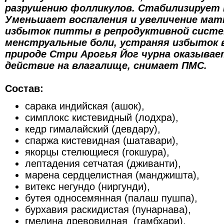
разрушению фолликулов. Стабилизирует 
Уменьшает воспаления и увеличение мат
избыток питты в репродуктивной сист
менструальные боли, устраняя избыток 
природе Стри Арогья Йог чурна оказыва
действие на влагалище, снимает ПМС.
Состав:
сарака индийская (ашок),
симплокс кистевидный (лодхра),
кедр гималайский (девдару),
спаржа кистевидная (шатавари),
якорцы стелющиеся (гокшура),
лептадения сетчатая (дживанти),
марена сердцелистная (манджишта),
витекс негундо (ниргунди),
бутея односемянная (палаш пушпа),
бурхавия раскидистая (пунарнава),
гмелина древовидная (гамбхари),