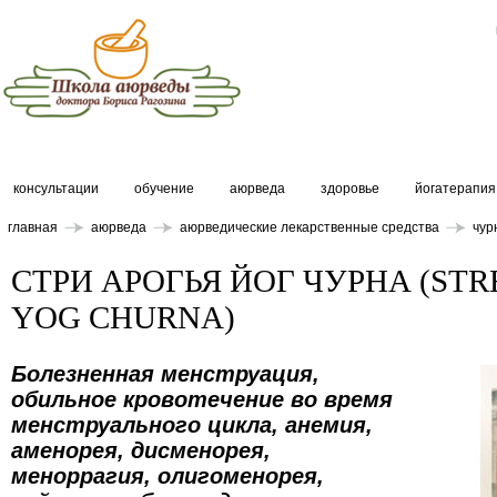
консультации
обучение
аюрведа
здоровье
йогатерапия
главная
аюрведа
аюрведические лекарственные средства
чур
СТРИ АРОГЬЯ ЙОГ ЧУРНА (ST
YOG CHURNA)
Болезненная менструация,
обильное кровотечение во время
менструального цикла, анемия,
аменорея, дисменорея,
меноррагия, олигоменорея,