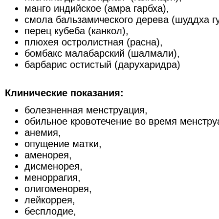
манго индийское (амра гарбха),
смола бальзамического дерева (шуддха гу
перец кубеба (канкол),
плюхея остролистная (расна),
бомбакс малабарский (шалмали),
барбарис остистый (дарухаридра)
Клинические показания:
болезненная менструация,
обильное кровотечение во время менстру
анемия,
опущение матки,
аменорея,
дисменорея,
меноррагия,
олигоменорея,
лейкоррея,
бесплодие,