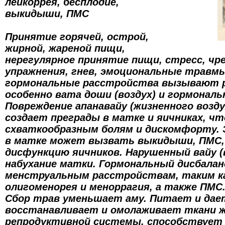
лейкоррея, бесплодие,
выкидыши, ПМС
Принятие горячей, острой,
жирной, жареной пищи,
нерегулярное принятие пищи, стресс, чр
упражнения, гнев, эмоциональные травмы
гормональные расстройства вызывают 
особенно вата доши (воздух) и гормональ
Повреждение апанавайу (жизненного возду
создает преграды в матке и яичниках, чт
схваткообразным болям и дискомфорту. 
в матке может вызвать выкидыши, ПМС, 
дисфункцию яичников. Нарушенный вайу (
набухание матки. Гормональный дисбалан
менструальным расстройствам, таким ка
олигоменорея и меноррагия, а также ПМС
Сбор трав уменьшает аму. Питает и дает
восстанавливает и омолаживает ткани ж
репродуктивной системы, способствует 