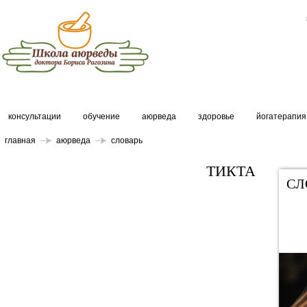
консультации
обучение
аюрведа
здоровье
йогатерапия
главная
аюрведа
словарь
ТИКТА
СЛ