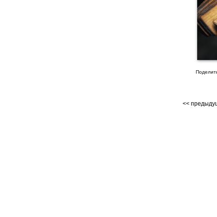
Поделит
<< предыд