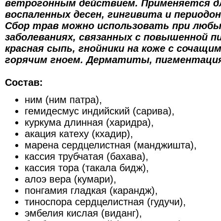
ветрогонным действием. Применяется д
воспаленных десен, гингивита и периодо
Сбор трав можно использовать при люб
заболеваниях, связанных с повышенной п
красная сыпь, гнойники на коже с сочащ
горячим гноем. Дерматиты, пигментация,
Состав:
ним (ним патра),
гемидесмус индийский (сарива),
куркума длинная (харидра),
акация катеху (кхадир),
марена сердцелистная (манджишта),
кассия трубчатая (бахава),
кассия тора (такала бидж),
алоэ вера (кумари),
понгамия гладкая (карандж),
тиноспора сердцелистная (гудучи),
эмбелия кислая (виданг),