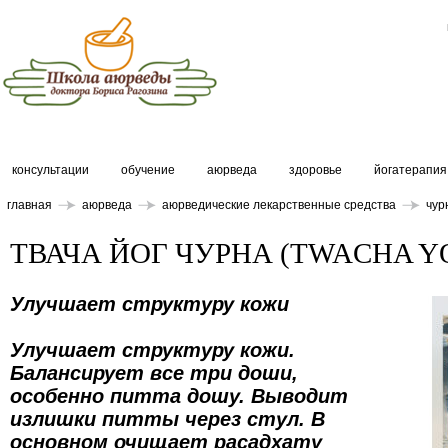
консультации
обучение
аюрведа
здоровье
йогатерапия
главная
аюрведа
аюрведические лекарственные средства
чур
ТВАЧА ЙОГ ЧУРНА (TWACHA Y
Улучшает структуру кожи
Улучшает структуру кожи.
Балансирует все три доши,
особенно питта дошу. Выводит
излишки питты через стул. В
основном очищает расадхату