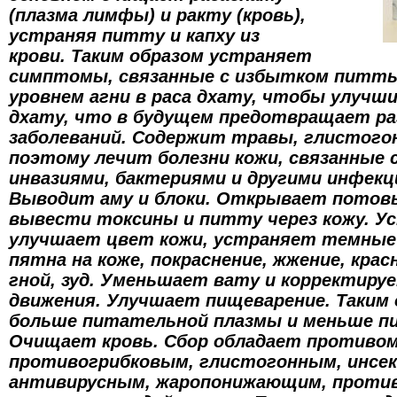
(плазма лимфы) и ракту (кровь),
устраняя питту и капху из
крови. Таким образом устраняет
симптомы, связанные с избытком питты
уровнем агни в раса дхату, чтобы улучш
дхату, что в будущем предотвращает р
заболеваний. Содержит травы, глистогон
поэтому лечит болезни кожи, связанные
инвазиями, бактериями и другими инфекц
Выводит аму и блоки. Открывает потов
вывести токсины и питту через кожу. 
улучшает цвет кожи, устраняет темные
пятна на коже, покраснение, жжение, кра
гной, зуд. Уменьшает вату и корректируе
движения. Улучшает пищеварение. Таким 
больше питательной плазмы и меньше пи
Очищает кровь. Сбор обладает противо
противогрибковым, глистогонным, инсе
антивирусным, жаропонижающим, проти