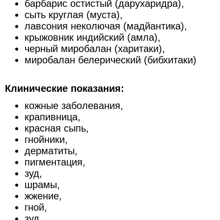
барбарис остистый (дарухаридра),
сыть круглая (муста),
лавсония неколючая (мадйантика),
крыжовник индийский (амла),
черный миробалан (харитаки),
миробалан белерический (бибхитаки)
Клинические показания:
кожные заболевания,
крапивница,
красная сыпь,
гнойники,
дерматиты,
пигментация,
зуд,
шрамы,
жжение,
гной,
зуд,