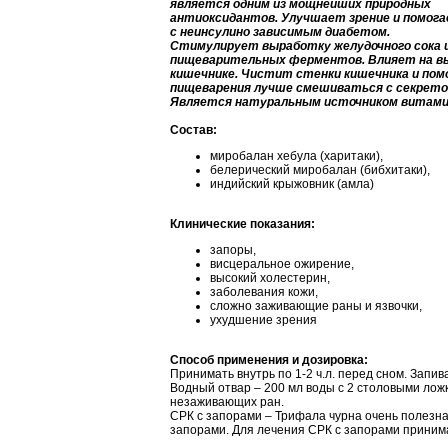
является одним из мощнейших природных
антиоксидантов. Улучшает зрение и помог
с неинсулино зависимым диабетом.
Стимулирует выработку желудочного сока 
пищеварительных ферментов. Влияет на в
кишечнике. Чистит стенки кишечника и по
пищеварения лучше смешиваться с секрето
Является натуральным источником витамин
Состав:
миробалан хебула (харитаки),
белерический миробалан (бибхитаки),
индийский крыжовник (амла)
Клинические показания:
запоры,
висцеральное ожирение,
высокий холестерин,
заболевания кожи,
сложно заживающие раны и язвочки,
ухудшение зрения
Способ применения и дозировка:
Принимать внутрь по 1-2 ч.л. перед сном. Запив
Водный отвар – 200 мл воды с 2 столовыми ло
незаживающих ран.
СРК с запорами – Трифала чурна очень полезна
запорами. Для лечения СРК с запорами принимат