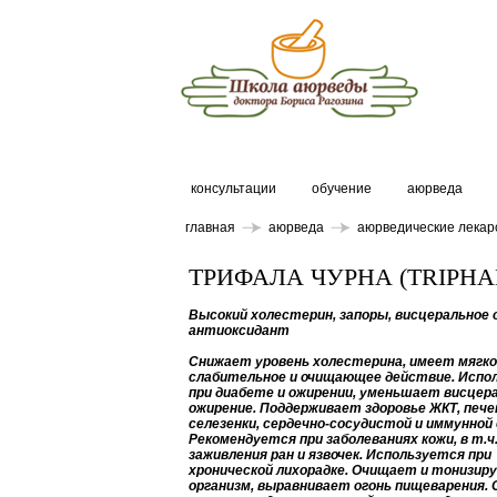
консультации
обучение
аюрведа
главная
аюрведа
аюрведические лекар
ТРИФАЛА ЧУРНА (TRIPH
Высокий холестерин, запоры, висцеральное 
антиоксидант
Cнижает уровень холестерина, имеет мягк
слабительное и очищающее действие. Испо
при диабете и ожирении, уменьшает висцер
ожирение. Поддерживает здоровье ЖКТ, пече
селезенки, сердечно-сосудистой и иммунной
Рекомендуется при заболеваниях кожи, в т.ч.
заживления ран и язвочек. Используется при
хронической лихорадке. Очищает и тонизир
организм, выравнивает огонь пищеварения. 