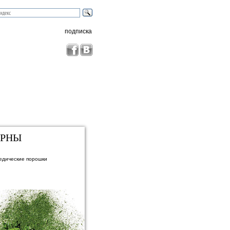
подписка
УРНЫ
едические порошки