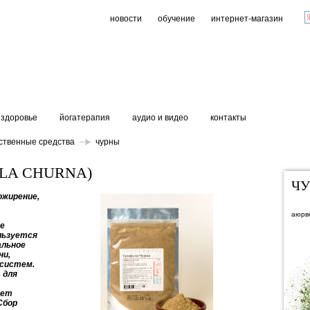
новости
обучение
интернет-магазин
здоровье
йогатерапия
аудио и видео
контакты
ственные средства
чурны
ALA CHURNA)
Ч
ожирение,
аюрв
ое
льзуется
альное
ни,
 систем.
 для
ует
Сбор