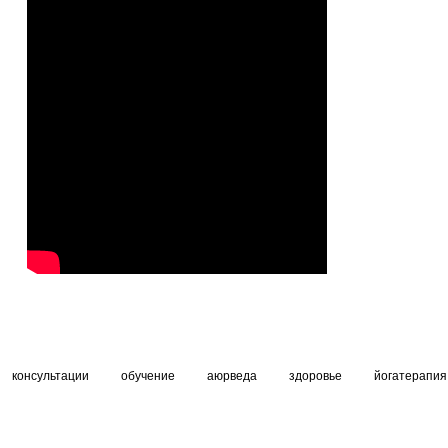
консультации
обучение
аюрведа
здоровье
йогатерапия