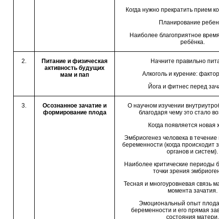
Когда нужно прекратить прием к
Планирование ребен
Наиболее благоприятное время
ребёнка.
2.
Питание и физическая
Начните правильно пита
активность будущих
Алкоголь и курение: фактор
мам и пап
Йога и фитнес перед зач
3.
Осознанное зачатие и
О научном изучении внутриутро
формирование плода
благодаря чему это стало в
Когда появляется новая 
Эмбриогенез человека в течение 
беременности (когда происходит 
органов и систем).
Наиболее критические периоды 
точки зрения эмбриоге
Тесная и многоуровневая связь м
момента зачатия.
Эмоциональный опыт плода
беременности и его прямая за
состояния матери.