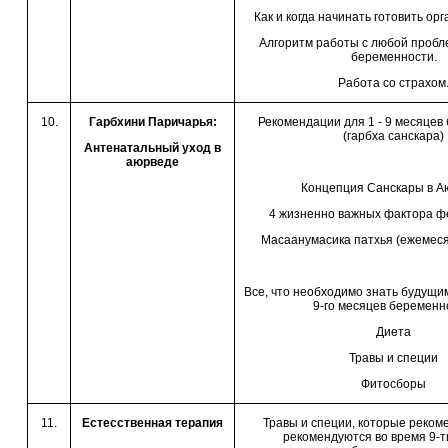
Как и когда начинать готовить ор
Алгоритм работы с любой пробл
беременности.
Работа со страхом
10.
Гарбхини Паричарья:
Рекомендации для 1 - 9 месяцев
(гарбха санскара)
Антенатальный уход в
аюрведе
Концепция Санскары в А
4 жизненно важных фактора ф
Масаанумасика патхья (ежемес
Все, что необходимо знать будущим
9-го месяцев беременн
Диета
Травы и специи
Фитосборы
11.
Естесственная терапия
Травы и специи, которые реком
рекомендуются во время 9-т