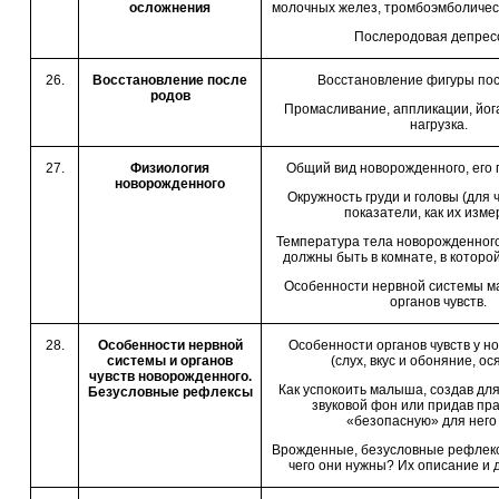
осложнения
молочных желез, тромбоэмболичес
Послеродовая депрес
26.
Восстановление после
Восстановление фигуры пос
родов
Промасливание, аппликации, йог
нагрузка.
27.
Физиология
Общий вид новорожденного, его по
новорожденного
Окружность груди и головы (для 
показатели, как их изме
Температура тела новорожденного
должны быть в комнате, в которо
Особенности нервной системы м
органов чувств.
28.
Особенности нервной
Особенности органов чувств у н
системы и органов
(слух, вкус и обоняние, ос
чувств новорожденного.
Как успокоить малыша, создав дл
Безусловные рефлексы
звуковой фон или придав пр
«безопасную» для него 
Врожденные, безусловные рефлексы
чего они нужны? Их описание и 