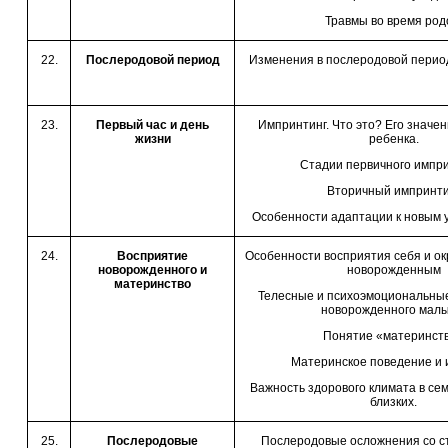
Травмы во время род
22.
Послеродовой период
Изменения в послеродовой период
23.
Первый час и день
Импринтинг. Что это? Его значе
жизни
ребенка.
Стадии первичного импр
Вторичный импринти
Особенности адаптации к новым 
24.
Восприятие
Особенности восприятия себя и о
новорожденного и
новорожденным
материнство
Телесные и психоэмоциональны
новорожденного мал
Понятие «материнст
Материнское поведение и 
Важность здорового климата в се
близких.
25.
Послеродовые
Послеродовые осложнения со с