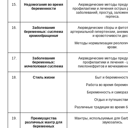
15.
Недомогания во время
Аюрведические методы преду
беременности
профилактики и лечения острых
заболеваний, простуд, заложен
герпеса.
16.
Заболевания
Аюрведические сборы и фито
беременных:
система
артериальной гипертензии, анемии
кровообращения
и кровоточивости дес
Методы нормализации реологич
крови.
17.
Заболевания
Аюрведические методы преду
беременных:
профилактики и лечения - 
мочеполовая система
пиелонефритов и мочекаменн
18.
Стиль жизни
Быт и беременность
Работа во время беремен
Беременность и самораз
Отдых и путешестви
Различные традиции во время 
19.
Преимущества
Мантры, используемые для Garb
различных мантр для
звукозапись.
беременных