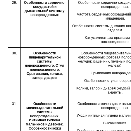
29.
Особенности сердечно-
Особенности сердечно-сосуди
сосудистой и
новорожденных.
дыхательной систем у
Частота сердечных сокращений 
новорожденных
младенцев.
Особенности системы дыхания но
отделам.
Как ухаживать за органами
новорожденного.
30.
Особенности
Особенности пищеварительн
пищеварительной
новорожденных (ротовая полос
системы
желудок, кишечник, печень и п
новорожденного. Стул
железа).
новорожденного.
Срыгивания новорожде
Срыгивания, колики,
запор, диарея
Особенности стула новоро
Колики, запор и диарея (жидкий 
акценты.
31.
Особенности
Особенности мочевыделительн
мочевыделительной
новорожденных.
системы
Уход и интимная гигиена мальчик
новорожденных.
Интимная гигиена
Высаживания.
мальчиков и девочек.
Особенности кожи
Особенности строения кожи, вол