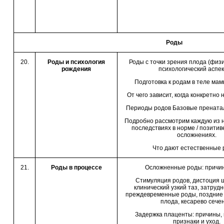
Роды
20.
Роды и психология
Роды с точки зрения плода (физ
рождения
психологический аспек
Подготовка к родам в теле ма
От чего зависит, когда конкретно
Периоды родов Базовые прената
Подробно рассмотрим каждую из н
последствиях в норме / позитив
осложнениях.
Что дают естественные
21.
Роды в процессе
Осложненные роды: причин
Стимуляция родов, дистоция ш
клинический узкий таз, затруд
преждевременные роды, поздние 
плода, кесарево сече
Задержка плаценты: причины, 
признаки и уход.