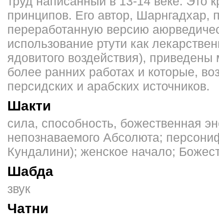
труд написанный в 13-14 веке. Это 
принципов. Его автор, Шарнгадхар, 
переработанную версию аюрведическ
использование ртути как лекарствен
ядовитого воздействия), приведены 
более ранних работах и которые, в
персидских и арабских источников.
Шакти
сила, способность, божественная э
непознаваемого Абсолюта; персониф
Кундалини); женское начало; Божес
Шабда
звук
Чатни