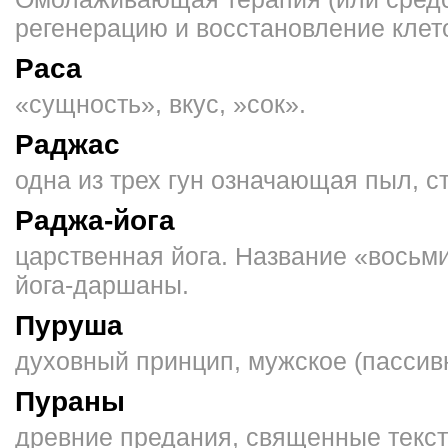
регенерацию и восста­новление клето
Раса
«сущность», вкус, »сок».
Раджас
одна из трех гун означающая пыл, ст
Раджа-йога
царственная йога. Название «восьм
йога-даршаны.
Пуруша
духовный принцип, мужское (пассив
Пураны
древние предания, священные текст