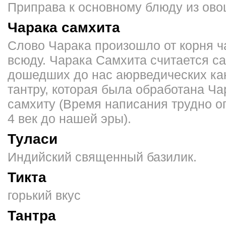
Приправа к основному блюду из овощ
Чарака самхита
Слово Чарака произошло от корня ч
всюду. Чарака Самхита считается с
дошедших до нас аюрведических ка
тантру, которая была обработана Ч
самхиту (Время написания трудно о
4 век до нашей эры).
Туласи
Индийский священный ба­зилик.
Тикта
горький вкус
Тантра