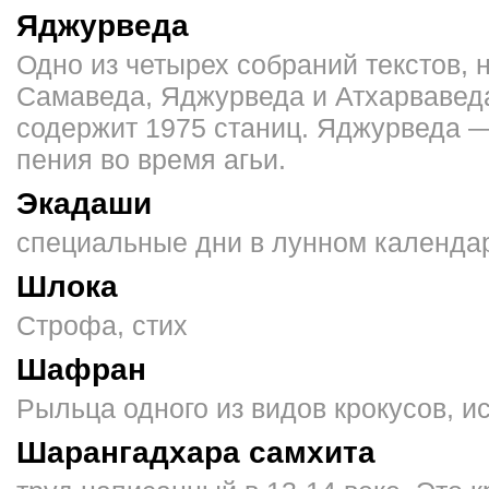
Яджурведа
Одно из четырех собраний текстов,
Самаведа, Яджурведа и Атхарваведа
содержит 1975 станиц. Яджурведа 
пения во время агьи.
Экадаши
специальные дни в лунном календа
Шлока
Строфа, стих
Шафран
Рыльца одного из ви­дов крокусов, и
Шарангадхара самхита