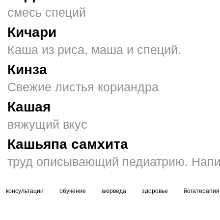
смесь специй
Кичари
Каша из риса, маша и специй.
Кинза
Свежие листья кориандра
Кашая
вяжущий вкус
Кашьяпа самхита
труд описывающий педиатрию. Нап
консультации
обучение
аюрведа
здоровье
йогатерапия