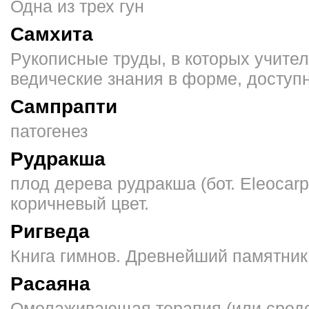
Одна из трех гун
Самхита
Рукописные труды, в которых учите
ведические знания в форме, досту
Сампрапти
патогенез
Рудракша
плод дерева рудракша (бот. Eleocarp
коричневый цвет.
Ригведа
Книга гимнов. Древнейший памятник
Расаяна
Омолаживающая тера­пия (или средс