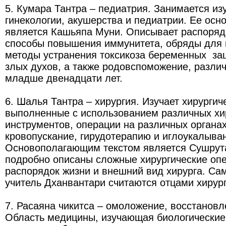
5. Кумара Тантра – педиатрия. Занимается и
гинекологии, акушерства и педиатрии. Ее ос
является Кашьяпа Муни. Описывает распорядо
способы повышения иммунитета, обряды для 
методы устранения токсикоза беременных за
злых духов, а также родовспоможение, разли
младше двенадцати лет.
6. Шалья Тантра – хирургия. Изучает хирурги
выполненные с использованием различных хи
инструментов, операции на различных органах
кровопускание, гирудотерапию и иглоукалыва
Основополагающим текстом является Сушрута
подробно описаны сложные хирургические опер
распорядок жизни и внешний вид хирурга. Са
учитель Дханвантари считаются отцами хирур
7. Расаяна чикитса – омоложение, восстановл
Область медицины, изучающая биологические