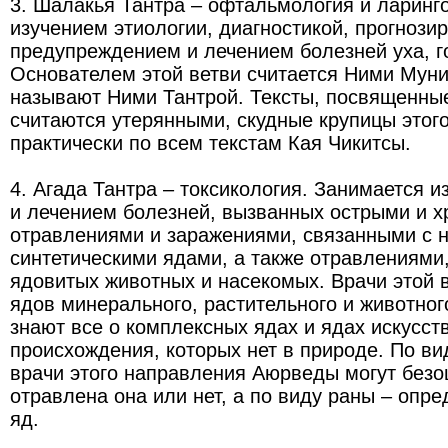
3. Шалакья Тантра – офтальмология и ларинг
изучением этиологии, диагностикой, прогнози
предупреждением и лечением болезней уха, го
Основателем этой ветви считается Ними Муни
называют Ними Тантрой. Тексты, посвященные
считаются утерянными, скудные крупицы этог
практически по всем текстам Кая Чикитсы.
4. Агада Тантра – токсикология. Занимается и
и лечением болезней, вызванных острыми и 
отравлениями и заражениями, связанными с 
синтетическими ядами, а также отравлениями
ядовитых животных и насекомых. Врачи этой в
ядов минерального, растительного и животно
знают все о комплексных ядах и ядах искусст
происхождения, которых нет в природе. По ви
врачи этого направления Аюрведы могут безо
отравлена она или нет, а по виду раны – опре
яд.