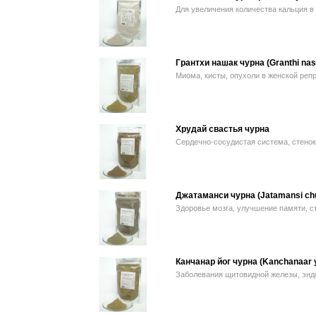
Для увеличения количества кальция в
Грантхи нашак чурна (Granthi nas
Миома, кисты, опухоли в женской реп
Хрудай свастья чурна
Сердечно-сосудистая система, стенок
Джатаманси чурна (Jatamansi ch
Здоровье мозга, улучшение памяти, с
Канчанар йог чурна (Kanchanaar 
Заболевания щитовидной железы, эндо