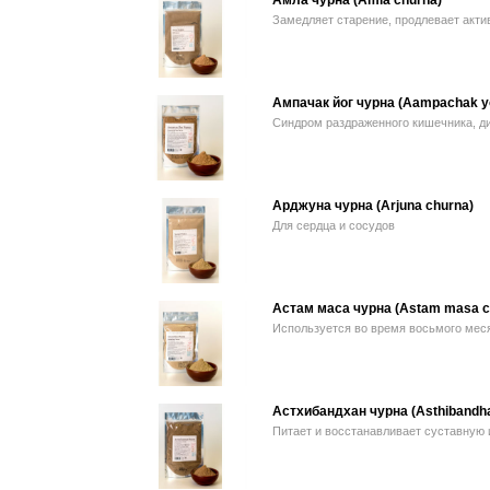
Амла чурна (Amla churna)
Замедляет старение, продлевает акт
Ампачак йог чурна (Aampachak y
Синдром раздраженного кишечника, д
Арджуна чурна (Arjuna churna)
Для сердца и сосудов
Астам маса чурна (Astam masa c
Используется во время восьмого мес
Астхибандхан чурна (Asthibandha
Питает и восстанавливает суставную 