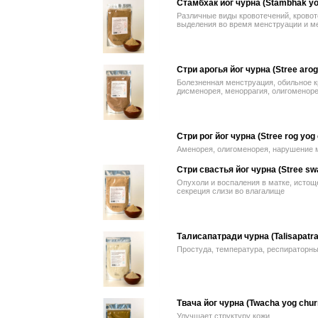
Стамбхак йог чурна (Stambhak yo
Различные виды кровотечений, крово
выделения во время менструации и м
Стри арогья йог чурна (Stree arog
Болезненная менструация, обильное к
дисменорея, меноррагия, олигоменоре
Стри рог йог чурна (Stree rog yog
Аменорея, олигоменорея, нарушение 
Стри свастья йог чурна (Stree sw
Опухоли и воспаления в матке, истощ
секреция слизи во влагалище
Талисапатради чурна (Talisapatra
Простуда, температура, респираторн
Твача йог чурна (Twacha yog chur
Улучшает структуру кожи