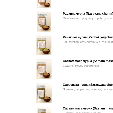
Расаяна чурна (Rasayana churna
Омолаживает, регулирует работу моч
Речак йог чурна (Rechak yog chur
Зашлакованность организма, отечнос
Саптам маса чурна (Saptam masa
Седьмой месяц беременности
Сарасвата чурна (Saraswata chur
Психозы, депрессии, истерия, расстр
Састам маса чурна (Sastam masa