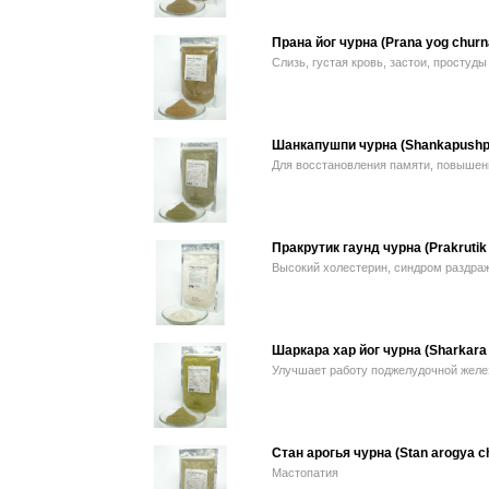
Прана йог чурна (Prana yog churn
Слизь, густая кровь, застои, простуды
Шанкапушпи чурна (Shankapushpi
Для восстановления памяти, повышен
Пракрутик гаунд чурна (Prakrutik
Высокий холестерин, синдром раздраж
Шаркара хар йог чурна (Sharkara 
Улучшает работу поджелудочной желез
Стан арогья чурна (Stan arogya c
Мастопатия