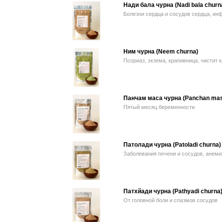
Нади бала чурна (Nadi bala churn
Болезни сердца и сосудов сердца, ин
Ним чурна (Neem churna)
Псориаз, экзема, крапивница, чистит к
Панчам маса чурна (Panchan mas
Пятый месяц беременности
Патолади чурна (Patoladi churna)
Заболевания печени и сосудов, анеми
Патхйади чурна (Pathyadi churna
От головной боли и спазмов сосудов