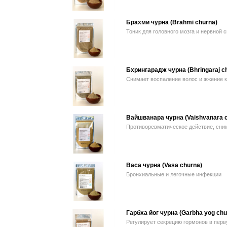
Брахми чурна (Brahmi churna)
Тоник для головного мозга и нервной 
Бхрингарадж чурна (Bhringaraj c
Снимает воспаление волос и жжение 
Вайшванара чурна (Vaishvanara с
Противоревматическое действие, сним
Васа чурна (Vasa churna)
Бронхиальные и легочные инфекции
Гарбха йог чурна (Garbha yog chu
Регулирует секрецию гормонов в перв