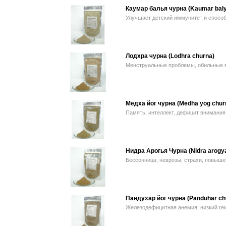
Каумар балья чурна (Kaumar baly
Улучшает детский иммунитет и способ
Лодхра чурна (Lodhra churna)
Менструальные проблемы, обильные м
Медха йог чурна (Medha yog chur
Память, интеллект, дефицит внимания
Нидра Арогья Чурна (Nidra arogy
Бессонница, неврозы, страхи, повыш
Пандухар йог чурна (Panduhar ch
Железодефицитная анемия, низкий ге