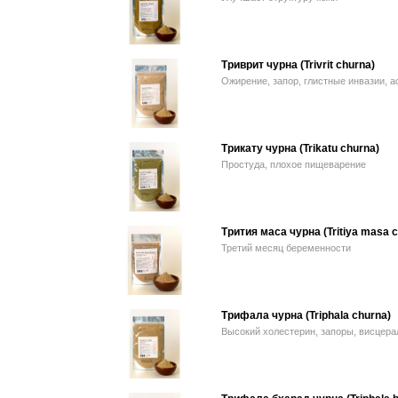
Триврит чурна (Trivrit churna)
Ожирение, запор, глистные инвазии, ас
Трикату чурна (Trikatu churna)
Простуда, плохое пищеварение
Трития маса чурна (Tritiya masa 
Третий месяц беременности
Трифала чурна (Triphala churna)
Высокий холестерин, запоры, висцера