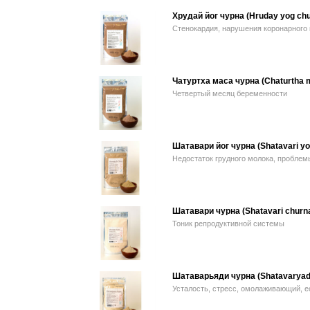
Хрудай йог чурна (Hruday yog chu
Стенокардия, нарушения коронарного
Чатуртха маса чурна (Chaturtha 
Четвертый месяц беременности
Шатавари йог чурна (Shatavari yo
Недостаток грудного молока, проблем
Шатавари чурна (Shatavari churn
Тоник репродуктивной системы
Шатаварьяди чурна (Shatavaryadi
Усталость, стресс, омолаживающий, 