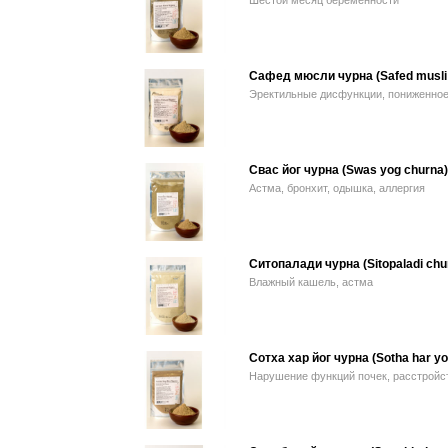
Шестой месяц беременности
Сафед мюсли чурна (Safed musli
Эректильные дисфункции, пониженное
Свас йог чурна (Swas yog churna)
Астма, бронхит, одышка, аллергия
Ситопалади чурна (Sitopaladi chu
Влажный кашель, астма
Сотха хар йог чурна (Sotha har yo
Нарушение функций почек, расстройс