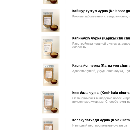
Кайшур гуггул чурна (Kaishoor gu
Кожные заболевания с выделениями, п
Капикачху чурна (Kapikacchu chu
Расстройства нервной системы, депре
слабость
Карна йог чурна (Karna yog churn
Здоровье ушей, ухудшение слуха, шу
Кеш бала чурна (Kesh bala churna
Останавливает выпадение волос и пр
волосяные луковицы. Способствует р
Колакулатхади чурна (Kolakulath
Излишний вес, воспаление суставов