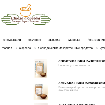
консультации
обучение
аюрведа
здоровье
йогатерапия
главная
аюрведа
аюрведические лекарственные средства
чур
Авипаттикар чурна (Avipattikar c
Нормализует кислотность
Аджмодади чурна (Ajmodadi chur
Ревматоидный артрит, остеоартрит, п
люмбаго, ишиас