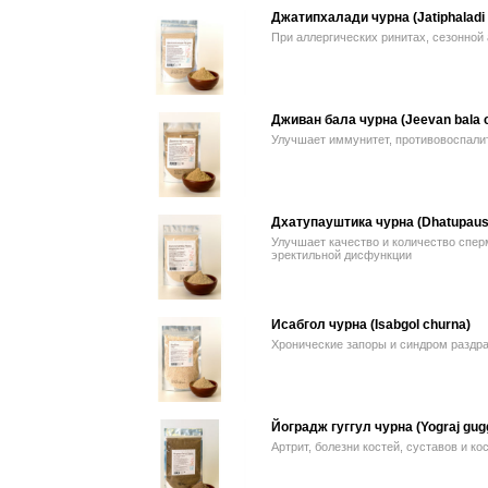
Джатипхалади чурна (Jatiphaladi 
При аллергических ринитах, сезонной
Дживан бала чурна (Jeevan bala 
Улучшает иммунитет, противовоспали
Дхатупауштика чурна (Dhatupaush
Улучшает качество и количество спе
эректильной дисфункции
Исабгол чурна (Isabgol churna)
Хронические запоры и синдром раздр
Йоградж гуггул чурна (Yograj gug
Артрит, болезни костей, суставов и ко