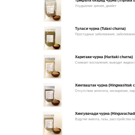
Трифала бхарад чурна (Triphala b
Ухудшение зрения, диабет
Туласи чурна (Tulasi churna)
Простудные заболевания, заболевани
Харитаки чурна (Haritaki churna)
Снимает воспаления, выводит жидкос
Хингваштак чурна (Hingwashtak c
Отсутствие аппетита, несварение, н
Хингувачади чурна (Hinguvachadi
Вздутие живота, газы, расстройства п