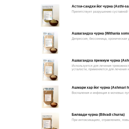
Астхи-сандхи йог чурна (Asthi-sa
Препятствует разрушению суставной 
Ашвагандха чурна (Withania somn
Депрессия, бессонница, хроническая 
Ашвагандха премиум чурна (Ash
Используется для лечения тревожност
усталости, применяется для лечения 
Ашмари хар йог чурна (Ashmari h
Воспаления и инфекция в мочевых пу
Билвади чурна (Bilvadi churna)
При интоксикациях, отравлениях, пов