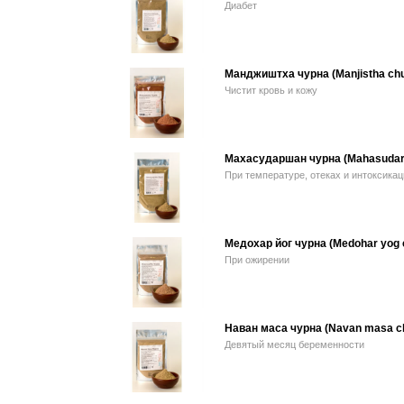
Диабет
Манджиштха чурна (Manjistha chu
Чистит кровь и кожу
Махасударшан чурна (Mahasudar
При температуре, отеках и интоксикац
Медохар йог чурна (Medohar yog 
При ожирении
Наван маса чурна (Navan masa c
Девятый месяц беременности