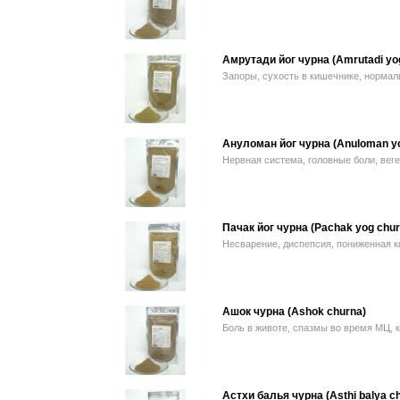
Амрутади йог чурна (Amrutadi yo
Запоры, сухость в кишечнике, нормал
Ануломан йог чурна (Anuloman yo
Нервная система, головные боли, вег
Пачак йог чурна (Pachak yog chur
Несварение, диспепсия, пониженная к
Ашок чурна (Ashok churna)
Боль в животе, спазмы во время МЦ, 
Астхи балья чурна (Asthi balya c