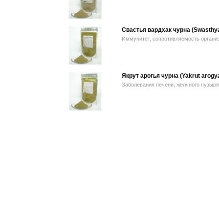
Свастья вардхак чурна (Swasthya
Иммунитет, сопротивляемость организ
Якрут арогья чурна (Yakrut arogy
Заболевания печени, желчного пузыря