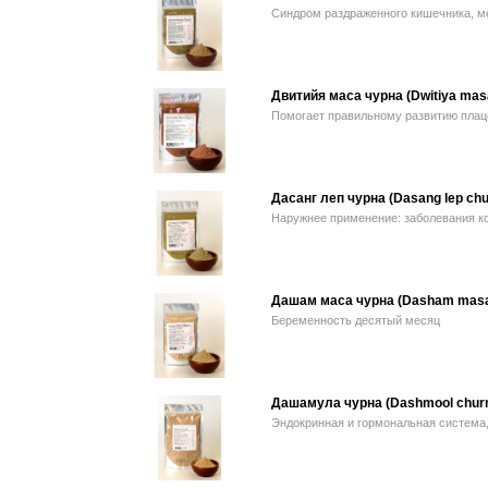
Синдром раздраженного кишечника, ме
Двитийя маса чурна (Dwitiya mas
Помогает правильному развитию плаце
Дасанг леп чурна (Dasang lep chu
Наружнее применение: заболевания кож
Дашам маса чурна (Dasham masa
Беременность десятый месяц
Дашамула чурна (Dashmool chur
Эндокринная и гормональная система, 