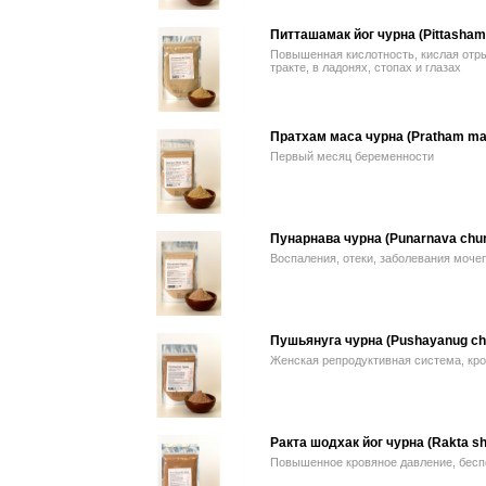
Питташамак йог чурна (Pittasham
Повышенная кислотность, кислая от
тракте, в ладонях, стопах и глазах
Пратхам маса чурна (Pratham ma
Первый месяц беременности
Пунарнава чурна (Punarnava chu
Воспаления, отеки, заболевания моче
Пушьянуга чурна (Pushayanug ch
Женская репродуктивная система, кр
Ракта шодхак йог чурна (Rakta s
Повышенное кровяное давление, беспок