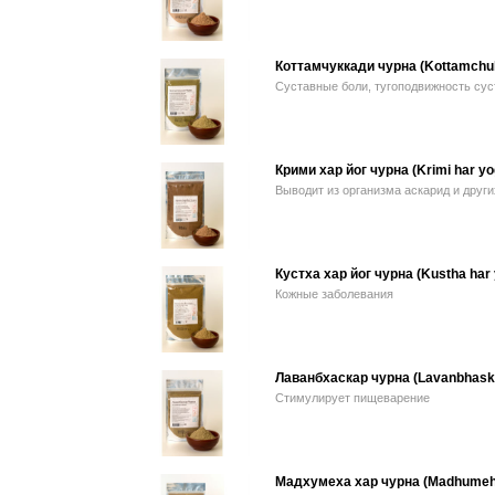
Коттамчуккади чурна (Kottamchuk
Суставные боли, тугоподвижность сус
Крими хар йог чурна (Krimi har yo
Выводит из организма аскарид и други
Кустха хар йог чурна (Kustha har 
Кожные заболевания
Лаванбхаскар чурна (Lavanbhask
Стимулирует пищеварение
Мадхумеха хар чурна (Madhumeha