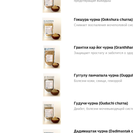
предотвращая выкидыш
Гокшура чурна (Gokshura churna)
Снимает воспаления мочеполовой си
Грантхи хар йог чурна (Granthihar
Защищает простату и заботится о зд
Гуггулу панчапала чурна (Guggul
Болезни кожи, свищи, геморрой
Гудучи чурна (Guduchi churna)
Диабет, болезни мочевыводящей сист
Дадимаштак чурна (Dadimastak c