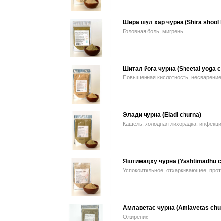
Шира шул хар чурна (Shira shool 
Головная боль, мигрень
Шитал йога чурна (Sheetal yoga c
Повышенная кислотность, несварение,
Элади чурна (Eladi сhurna)
Кашель, холодная лихорадка, инфекци
Яштимадху чурна (Yashtimadhu c
Успокоительное, отхаркивающее, про
Амлаветас чурна (Amlavetas chu
Ожирение