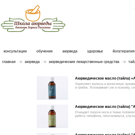
консультации
обучение
аюрведа
здоровье
йогатерапия
главная
аюрведа
аюрведические лекарственные средства
тай
Аюрведическое масло (тайла) «
Укрепляет волосы и волосяные лукови
и грибок. Успокаивает ум и психику, с
Аюрведическое масло (тайла) "
Очищает пазухи носа и ткани головног
работу гипофиза, гипоталамуса, улуч