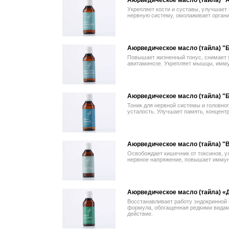
Аюрведическое масло (тайла) "
Укрепляет кости и суставы, улучшает
нервную систему, омолаживает органи
Аюрведическое масло (тайла) "
Повышает жизненный тонус, снимает у
авитаминозе. Укрепляет мышцы, имму
Аюрведическое масло (тайла) "
Тоник для нервной системы и головног
усталость. Улучшает память, концент
Аюрведическое масло (тайла) "
Освобождает кишечник от токсинов, у
нервное напряжение, повышает иммун
Аюрведическое масло (тайла) 
Восстанавливает работу эндокринной 
формула, обогащенная редкими видам
действие.