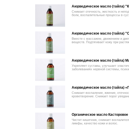
Аюрведическое масло (тайла) "
Снимает отечность, жесткость и непо
боли, воспалительные процессы в сус
Аюрведическое масло (тайла) "
Вместе с массажем, движением и диет
веществ. Подтягивает кожу при растяж
Аюрведическое масло (тайла) М
Укрепляет суставы, улучшает эластич
заболеваниях нервной системы, психик
Аюрведическое масло (тайла) «
Снимает воспаление, жжение, отечнос
кроветворение. Снижает порог увядани
Органическое масло Касторовое
Чистит кишечник, снимает воспалите
лимфы, качество кожи и волос.