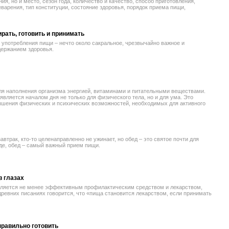
ния, но и место, сезон года, количество и качество, способ приготовления,
еварения, тип конституции, состояние здоровья, порядок приема пищи,
рать, готовить и принимать
 употребления пищи – нечто около сакральное, чрезвычайно важное и
держанием здоровья.
ля наполнения организма энергией, витаминами и питательными веществами.
является началом дня не только для физического тела, но и для ума. Это
ышения физических и психических возможностей, необходимых для активного
завтрак, кто-то целенаправленно не ужинает, но обед – это святое почти для
еде, обед – самый важный прием пищи.
в глазах
вляется не менее эффективным профилактическим средством и лекарством,
древних писаниях говорится, что «пища становится лекарством, если принимать
правильно готовить