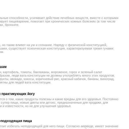
ьные способности, усиливает действие лечебных веществ, вместе с которыми
ирует пищеварение, помогает при хронических кожных болезнях (в том числе
ах, бронхите.
, но также влияет на ум и сознание. Наряду с физической конституцией,
ами, существует психическая конституция, характеризуемая тремя гунами:
ом.
ошам
и, картофель, томаты, баклажаны, мороженое, горох и зеленый салат
бразом, люди вата конституции не должны употреблять много этих продуктов.
укты, авокадо, кокосы, коричневый рис, красный кабачок, бананы, виноград,
иятны для людей вата конституции.
 практикующих йогу
ся о том, какие продукты полезны и какие вредны для его здоровья. Постоянно
 супер пище, новые диеты или детокс, предназначеные для продажи, для
 и известности, но не для улучшения здоровья.
неподходящая пища
тоит избегать неподходящей для него пищи. Согласно аюрведе, имеет значение