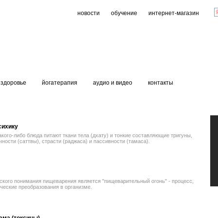
новости
обучение
интернет-магазин
здоровье
йогатерапия
аудио и видео
контакты
сихику
кого-либо блюда питают ткани тела (дхату) и тонкие составляющие тригуны,
чности (саттвы), страсти (раджаса) и пассивности (тамаса).
кого понимания пищеварения является "пищеварительный огонь" - процесс,
ческие преобразования в организме.