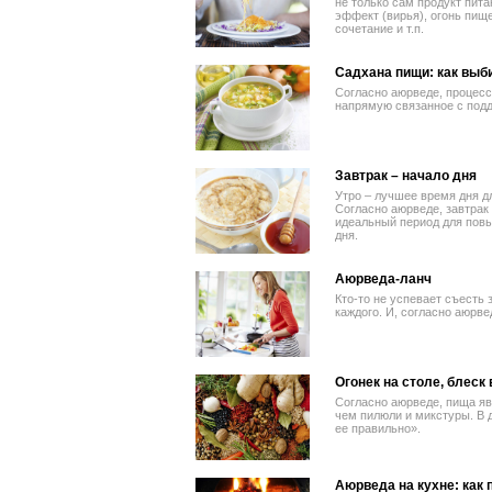
не только сам продукт пита
эффект (вирья), огонь пищ
сочетание и т.п.
Садхана пищи: как выби
Согласно аюрведе, процесс
напрямую связанное с под
Завтрак – начало дня
Утро – лучшее время дня д
Согласно аюрведе, завтрак 
идеальный период для пов
дня.
Аюрведа-ланч
Кто-то не успевает съесть 
каждого. И, согласно аюрв
Огонек на столе, блеск 
Согласно аюрведе, пища я
чем пилюли и микстуры. В 
ее правильно».
Аюрведа на кухне: как 