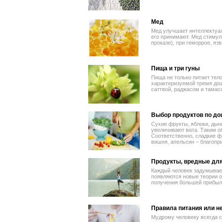
Мед
Мед улучшает интеллектуал
его принимают. Мед стимул
проказе), при геморрое, язв
Пища и три гуны
Пища не только питает тело
характеризуемой тремя дош
саттвой, раджасом и тамас
Выбор продуктов по д
Сухие фрукты, яблоки, дын
увеличивают вата. Таким о
Соответственно, сладкие фр
вишня, апельсин – благопр
Продукты, вредные для
Каждый человек задумывает
появляются новые теории о
получения большей прибыли
Правила питания или 
Мудрому человеку всегда с