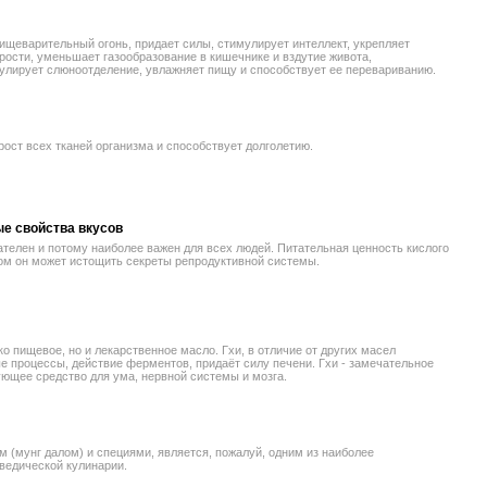
ищеварительный огонь, придает силы, стимулирует интеллект, укрепляет
дрости, уменьшает газообразование в кишечнике и вздутие живота,
улирует слюноотделение, увлажняет пищу и способствует ее перевариванию.
рост всех тканей организма и способствует долголетию.
е свойства вкусов
ателен и потому наиболее важен для всех людей. Питательная ценность кислого
ом он может истощить секреты репродуктивной системы.
ько пищевое, но и лекарственное масло. Гхи, в отличие от других масел
 процессы, действие ферментов, придаёт силу печени. Гхи - замечательное
ющее средство для ума, нервной системы и мозга.
м (мунг далом) и специями, является, пожалуй, одним из наиболее
ведической кулинарии.