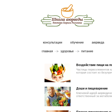
консультации
обучение
аюрведа
главная
здоровье
питание
Воздействие пищи на п
Частицы первоэлементов ка
которая состоит из безупре
Доши и пищеварение
Ключевой идеей аюрведичес
ответственный за метаболи