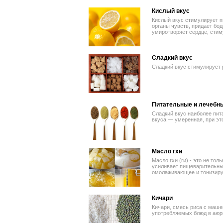
Кислый вкус
Кислый вкус стимулирует п
органы чувств, придает бо
умиротворяет сердце, стим
Сладкий вкус
Сладкий вкус стимулирует 
Питательные и лечебны
Сладкий вкус наиболее пит
вкуса — умеренная, при эт
Масло гхи
Масло гхи (ги) - это не тол
усиливает пищеварительные
омолаживающее и тонизиру
Кичари
Кичари, смесь риса с маше
употребляемых блюд в аюр