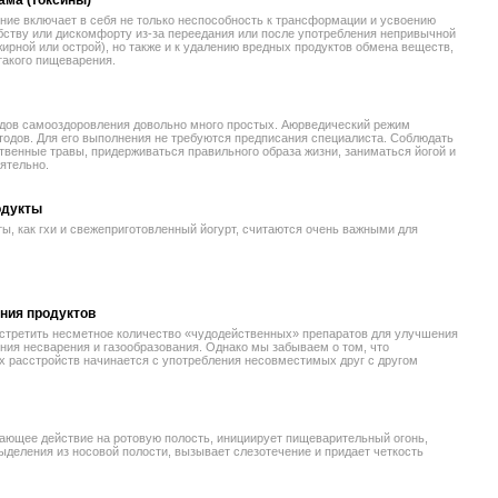
ама (токсины)
ние включает в себя не только неспособность к трансформации и усвоению
ству или дискомфорту из-за переедания или после употребления непривычной
ирной или острой), но также и к удалению вредных продуктов обмена веществ,
такого пищеварения.
дов самооздоровления довольно много простых. Аюрведический режим
етодов. Для его выполнения не требуются предписания специалиста. Соблюдать
ственные травы, придерживаться правильного образа жизни, заниматься йогой и
ятельно.
одукты
ы, как гхи и свежеприготовленный йогурт, считаются очень важными для
ния продуктов
встретить несметное количество «чудодейственных» препаратов для улучшения
ия несварения и газообразования. Однако мы забываем о том, что
 расстройств начинается с употребления несовместимых друг с другом
ающее действие на ротовую полость, инициирует пищеварительный огонь,
ыделения из носовой полости, вызывает слезотечение и придает четкость