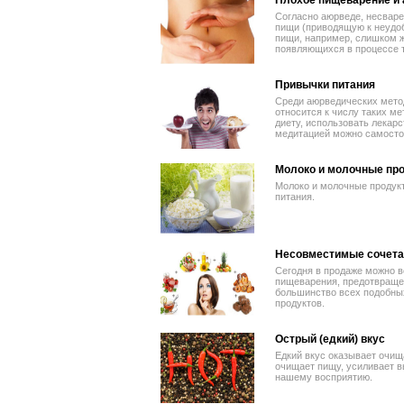
Плохое пищеварение и 
Согласно аюрведе, несваре
пищи (приводящую к неудоб
пищи, например, слишком ж
появляющихся в процессе 
Привычки питания
Среди аюрведических мето
относится к числу таких м
диету, использовать лекар
медитацией можно самосто
Молоко и молочные пр
Молоко и молочные продукт
питания.
Несовместимые сочета
Сегодня в продаже можно 
пищеварения, предотвращен
большинство всех подобных
продуктов.
Острый (едкий) вкус
Едкий вкус оказывает очищ
очищает пищу, усиливает в
нашему восприятию.